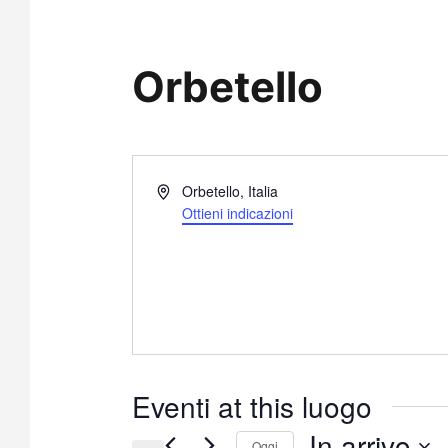
Orbetello
I
Orbetello
,
Italia
n
Ottieni indicazioni
d
i
r
i
z
z
o
Eventi at this luogo
In arrivo
Oggi