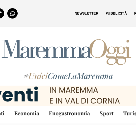
NEWSLETTER
PUBBLICITÀ
#
Unici
ComeLaMaremma
ti
Economia
Enogastronomia
Sport
Turi