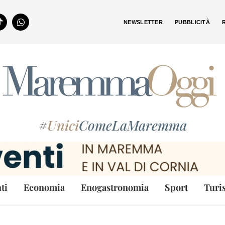
NEWSLETTER
PUBBLICITÀ
#
Unici
ComeLaMaremma
ti
Economia
Enogastronomia
Sport
Turi