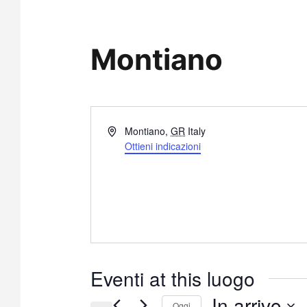
Montiano
I
Montiano
,
GR
Italy
n
Ottieni indicazioni
d
i
r
i
z
z
o
Eventi at this luogo
In arrivo
Oggi