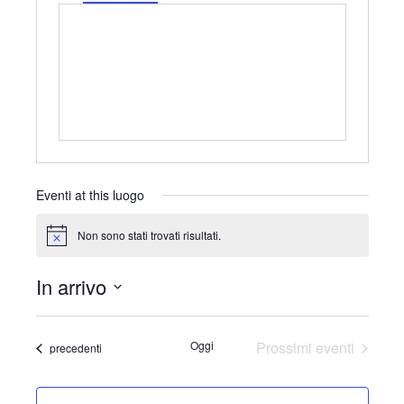
r
e
i
b
z
s
z
i
o
t
e
Eventi at this luogo
Non sono stati trovati risultati.
N
o
t
In arrivo
i
c
S
e
e
Oggi
Prossimi eventi
Eventi
precedenti
l
e
z