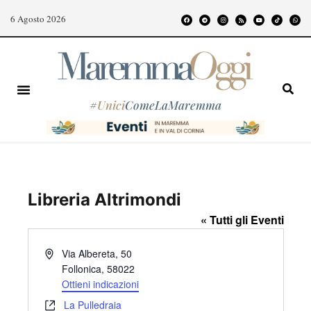
6 Agosto 2026
#
Unici
ComeLaMaremma
Libreria Altrimondi
« Tutti gli Eventi
I
Via Albereta, 50
n
Follonica
,
58022
d
Ottieni indicazioni
i
W
La Pulledraia