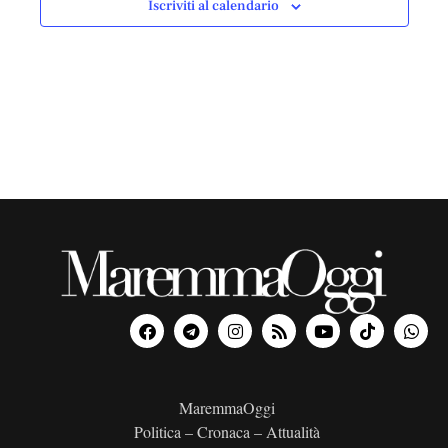
Iscriviti al calendario
i
o
n
a
l
a
d
a
t
a
.
MaremmaOggi
Politica – Cronaca – Attualità