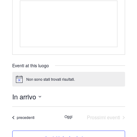
r
e
i
l
z
e
z
f
o
o
n
o
Eventi at this luogo
Non sono stati trovati risultati.
N
o
t
In arrivo
i
c
S
e
e
Oggi
Prossimi eventi
Eventi
precedenti
l
e
z