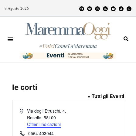
9 Agosto 2026
#
Unici
ComeLaMaremma
le corti
« Tutti gli Eventi
I
Via degli Etruschi, 4,
n
Roselle
,
58100
d
Ottieni indicazioni
i
T
0564 403044