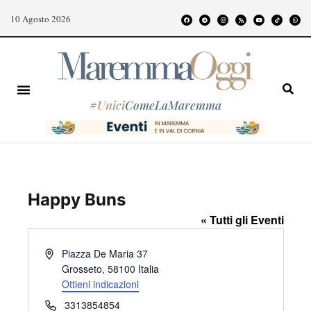
10 Agosto 2026
#
Unici
ComeLaMaremma
Happy Buns
« Tutti gli Eventi
I
Piazza De Maria 37
n
Grosseto
,
58100
Italia
d
Ottieni indicazioni
i
T
3313854854