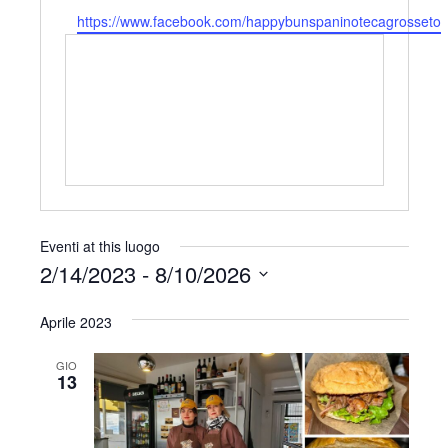
r
e
W
https://www.facebook.com/happybunspaninotecagrosseto
i
l
e
z
e
b
z
f
s
o
o
i
n
t
o
e
Eventi at this luogo
2/14/2023
 - 
8/10/2026
S
Aprile 2023
e
l
GIO
e
13
z
i
o