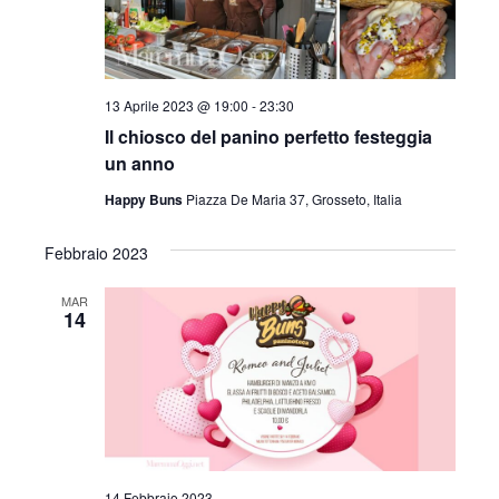
n
a
l
a
13 Aprile 2023 @ 19:00
-
23:30
d
Il chiosco del panino perfetto festeggia
a
un anno
t
Happy Buns
Piazza De Maria 37, Grosseto, Italia
a
.
Febbraio 2023
MAR
14
14 Febbraio 2023