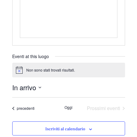
r
i
z
z
o
Eventi at this luogo
Non sono stati trovati risultati.
N
o
t
In arrivo
i
c
S
e
e
Oggi
Prossimi eventi
Eventi
precedenti
l
e
z
Iscriviti al calendario
i