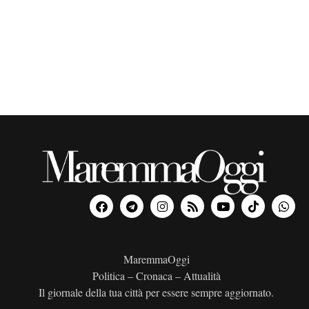
o
n
a
l
a
d
a
t
a
.
MaremmaOggi
Politica – Cronaca – Attualità
Il giornale della tua città per essere sempre aggiornato.