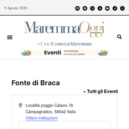
9 Agosto 2026
#
Unici
ComeLaMaremma
Fonte di Braca
« Tutti gli Eventi
I
Località poggio Caiano 76
n
Campagnatico
,
58042
Italia
d
Ottieni indicazioni
i