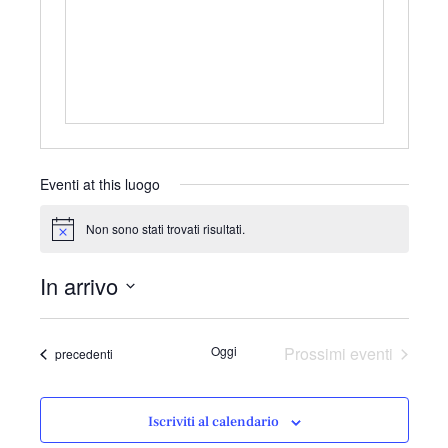
r
i
z
z
o
Eventi at this luogo
Non sono stati trovati risultati.
N
o
t
In arrivo
i
c
S
e
e
Oggi
Prossimi eventi
Eventi
precedenti
l
e
z
Iscriviti al calendario
i