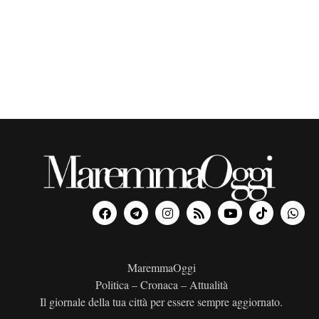
o
n
a
l
a
d
a
t
a
.
MaremmaOggi
Politica – Cronaca – Attualità
Il giornale della tua città per essere sempre aggiornato.