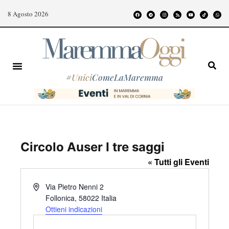
8 Agosto 2026
#
Unici
ComeLaMaremma
Circolo Auser I tre saggi
« Tutti gli Eventi
I
Via Pietro Nenni 2
n
Follonica
,
58022
Italia
d
Ottieni indicazioni
i