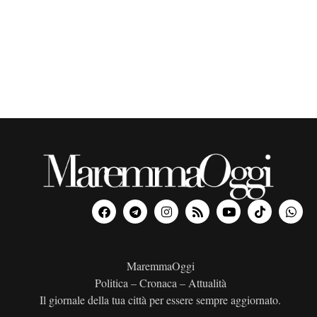
o
n
a
l
a
d
a
t
a
.
MaremmaOggi
Politica – Cronaca – Attualità
Il giornale della tua città per essere sempre aggiornato.