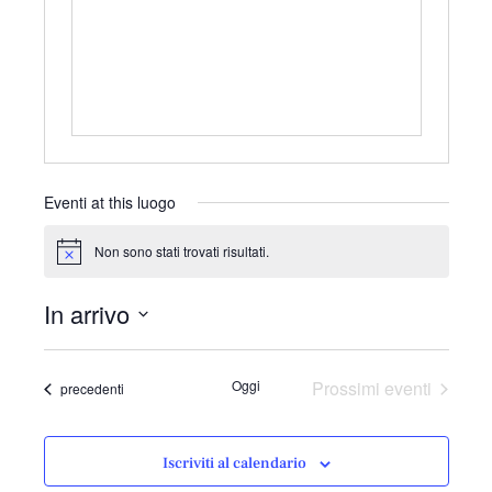
r
i
z
z
o
Eventi at this luogo
Non sono stati trovati risultati.
N
o
t
In arrivo
i
c
S
e
e
Oggi
Prossimi eventi
Eventi
precedenti
l
e
z
Iscriviti al calendario
i