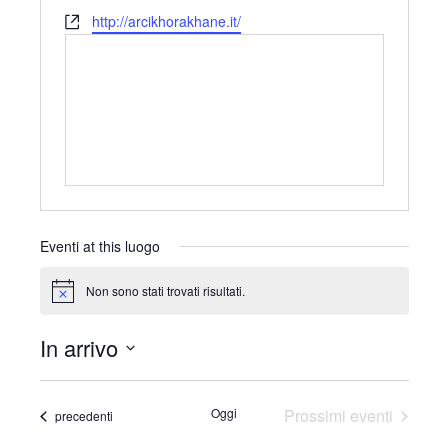
r
e
W
http://arcikhorakhane.it/
i
l
e
z
e
b
z
f
s
o
o
i
n
t
o
e
Eventi at this luogo
Non sono stati trovati risultati.
N
o
t
In arrivo
i
c
S
e
e
Oggi
Prossimi eventi
Eventi
precedenti
l
e