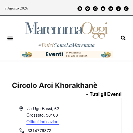
8 Agosto 2026
#
Unici
ComeLaMaremma
Circolo Arci Khorakhanè
« Tutti gli Eventi
I
via Ugo Bassi, 62
n
Grosseto
,
58100
d
Ottieni indicazioni
i
T
3314779872