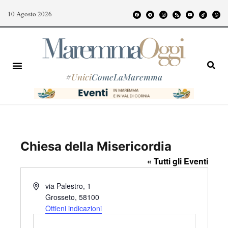
10 Agosto 2026
#
Unici
ComeLaMaremma
Chiesa della Misericordia
« Tutti gli Eventi
I
via Palestro, 1
n
Grosseto
,
58100
d
Ottieni indicazioni
i