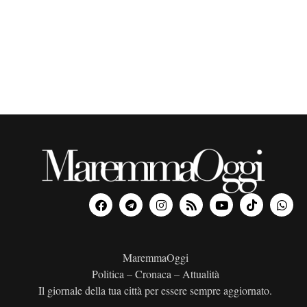
o
n
a
l
a
d
a
t
a
.
MaremmaOggi
Politica – Cronaca – Attualità
Il giornale della tua città per essere sempre aggiornato.