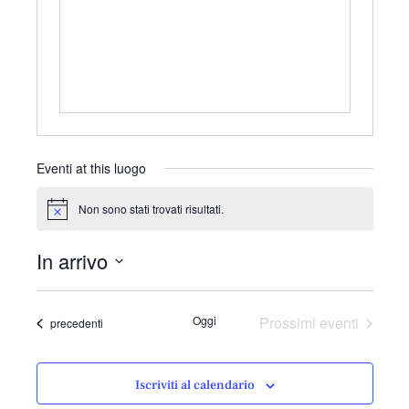
r
i
z
z
o
Eventi at this luogo
Non sono stati trovati risultati.
N
o
t
In arrivo
i
c
S
e
e
Oggi
Prossimi eventi
Eventi
precedenti
l
e
z
Iscriviti al calendario
i