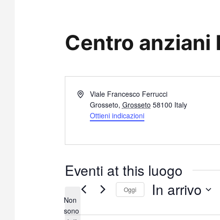
Centro anziani 
I
Viale Francesco Ferrucci
n
Grosseto
,
Grosseto
58100
Italy
d
Ottieni indicazioni
i
r
i
z
Eventi at this luogo
z
o
In arrivo
Oggi
Non
S
sono
e