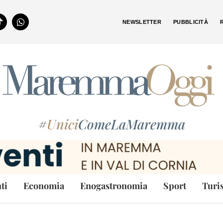
NEWSLETTER
PUBBLICITÀ
#
Unici
ComeLaMaremma
ti
Economia
Enogastronomia
Sport
Turi