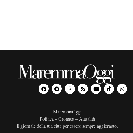
o
n
a
l
a
d
a
t
a
.
MaremmaOggi
Politica – Cronaca – Attualità
Il giornale della tua città per essere sempre aggiornato.