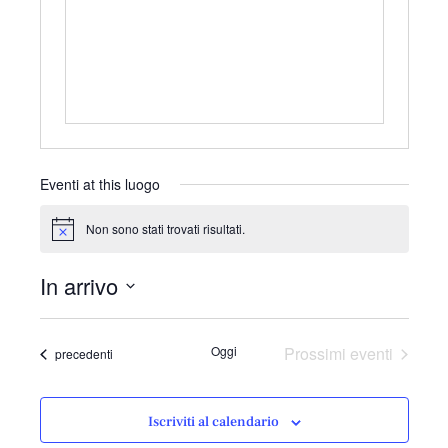
r
i
z
z
o
Eventi at this luogo
Non sono stati trovati risultati.
N
o
t
In arrivo
i
c
S
e
e
Oggi
Prossimi eventi
Eventi
precedenti
l
e
z
Iscriviti al calendario
i