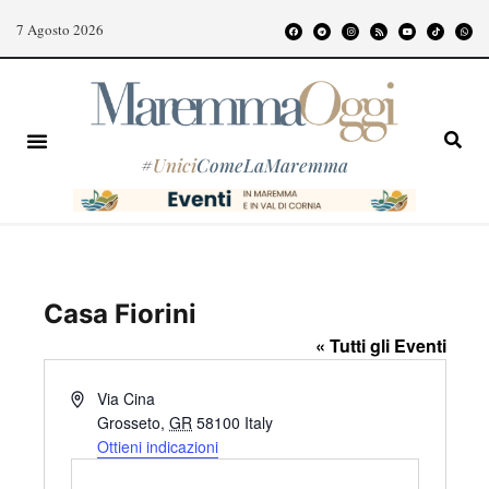
7 Agosto 2026
#
Unici
ComeLaMaremma
Casa Fiorini
« Tutti gli Eventi
I
Via Cina
n
Grosseto
,
GR
58100
Italy
d
Ottieni indicazioni
i