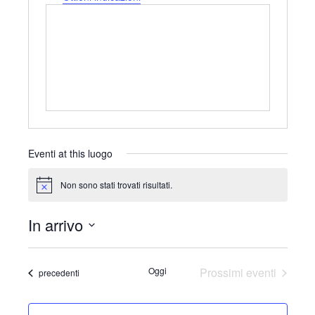
i
r
i
z
z
o
Eventi at this luogo
Non sono stati trovati risultati.
N
o
t
In arrivo
i
c
S
e
e
Oggi
Prossimi eventi
Eventi
precedenti
l
e
z