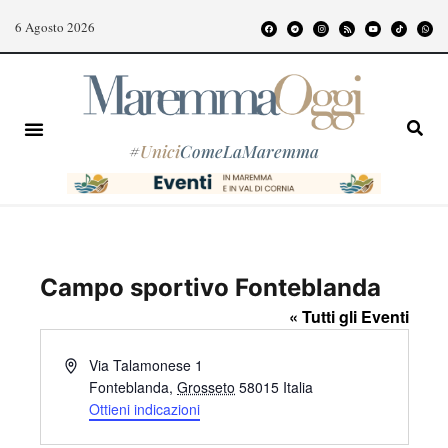
6 Agosto 2026
#
Unici
ComeLaMaremma
Campo sportivo Fonteblanda
« Tutti gli Eventi
I
Via Talamonese 1
n
Fonteblanda
,
Grosseto
58015
Italia
d
Ottieni indicazioni
i