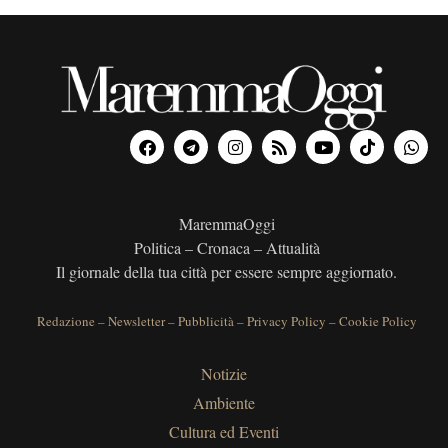
a
t
a
.
MaremmaOggi
Politica – Cronaca – Attualità
Il giornale della tua città per essere sempre aggiornato.
Redazione
–
Newsletter
–
Pubblicità
–
Privacy Policy
–
Cookie Policy
Notizie
Ambiente
Cultura ed Eventi