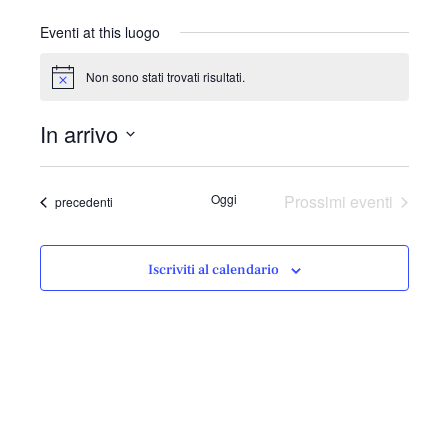
r
i
Eventi at this luogo
z
z
Non sono stati trovati risultati.
N
o
o
t
In arrivo
i
c
S
e
e
Oggi
Prossimi eventi
Eventi
precedenti
l
e
z
Iscriviti al calendario
i
o
n
a
l
a
d