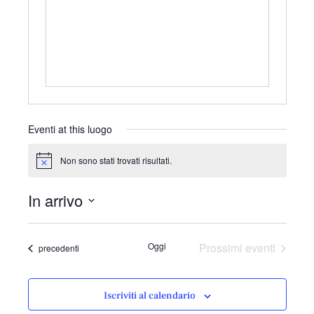
r
i
z
z
o
Eventi at this luogo
Non sono stati trovati risultati.
N
o
t
In arrivo
i
c
S
e
e
Oggi
Prossimi eventi
Eventi
precedenti
l
e
z
Iscriviti al calendario
i