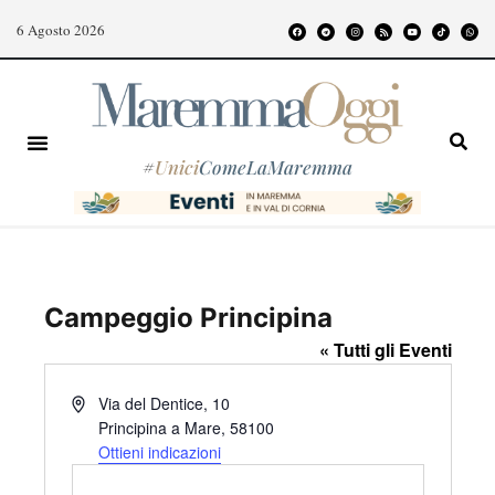
6 Agosto 2026
#
Unici
ComeLaMaremma
Campeggio Principina
« Tutti gli Eventi
I
Via del Dentice, 10
n
Principina a Mare
,
58100
d
Ottieni indicazioni
i