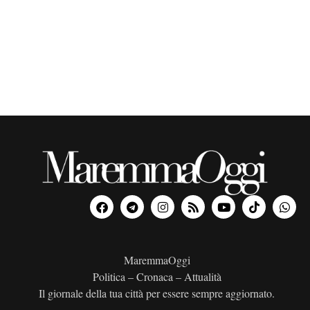
o
n
a
l
a
d
a
t
a
.
MaremmaOggi
Politica – Cronaca – Attualità
Il giornale della tua città per essere sempre aggiornato.