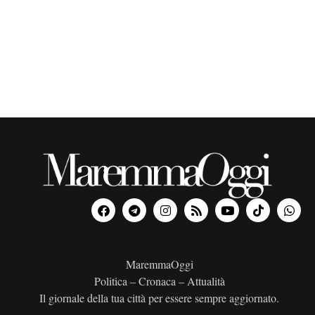
o
n
a
l
a
d
a
t
a
.
MaremmaOggi
Politica – Cronaca – Attualità
Il giornale della tua città per essere sempre aggiornato.