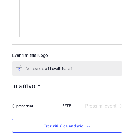
r
i
z
z
o
Eventi at this luogo
Non sono stati trovati risultati.
N
o
t
In arrivo
i
c
S
e
e
Oggi
Prossimi eventi
Eventi
precedenti
l
e
z
Iscriviti al calendario
i