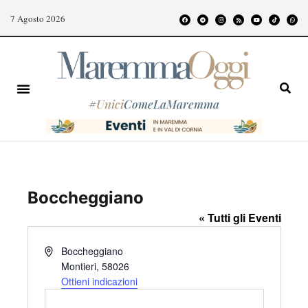
7 Agosto 2026
#
Unici
ComeLaMaremma
Boccheggiano
« Tutti gli Eventi
I
Boccheggiano
n
Montieri
,
58026
d
Ottieni indicazioni
i