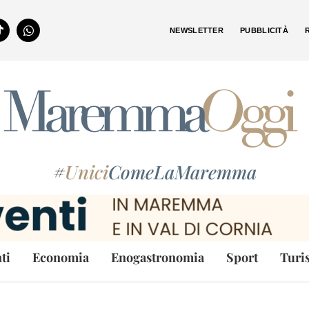
NEWSLETTER
PUBBLICITÀ
#
Unici
ComeLaMaremma
ti
Economia
Enogastronomia
Sport
Turi