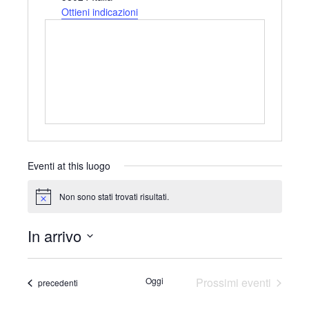
i
Ottieni indicazioni
r
i
z
z
o
Eventi at this luogo
Non sono stati trovati risultati.
N
o
t
In arrivo
i
c
S
e
e
Oggi
Prossimi eventi
Eventi
precedenti
l
e