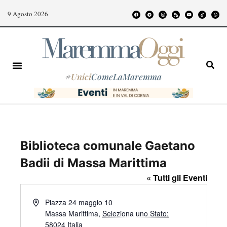
9 Agosto 2026
#
Unici
ComeLaMaremma
Biblioteca comunale Gaetano
Badii di Massa Marittima
« Tutti gli Eventi
I
Piazza 24 maggio 10
n
Massa Marittima
,
Seleziona uno Stato:
d
58024
Italia