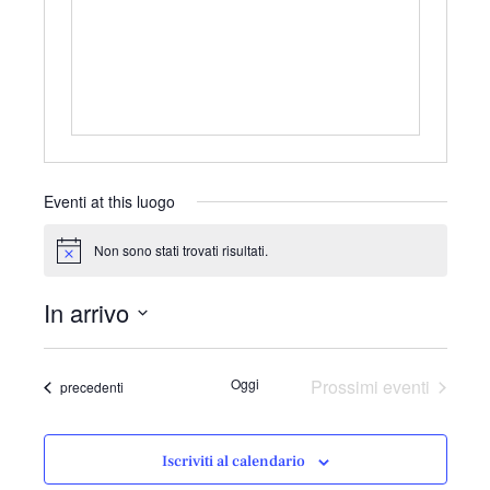
r
i
z
z
o
Eventi at this luogo
Non sono stati trovati risultati.
N
o
t
In arrivo
i
c
S
e
e
Oggi
Prossimi eventi
Eventi
precedenti
l
e
z
Iscriviti al calendario
i