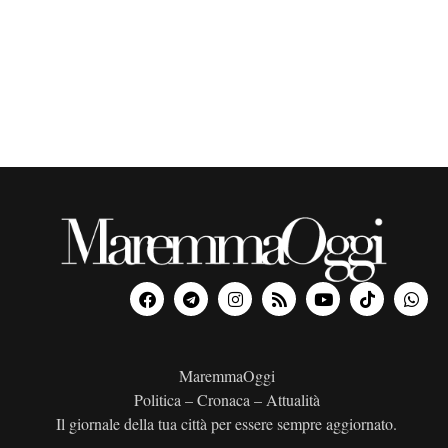
o
n
a
l
a
d
a
t
a
.
MaremmaOggi
Politica – Cronaca – Attualità
Il giornale della tua città per essere sempre aggiornato.