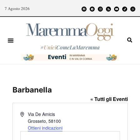
7 Agosto 2026
#
Unici
ComeLaMaremma
Barbanella
« Tutti gli Eventi
I
Via De Amicis
n
Grosseto
,
58100
d
Ottieni indicazioni
i