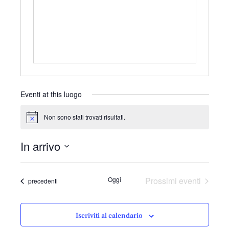
r
i
z
z
o
Eventi at this luogo
Non sono stati trovati risultati.
N
o
t
In arrivo
i
c
S
e
e
Oggi
Prossimi eventi
Eventi
precedenti
l
e
z
Iscriviti al calendario
i