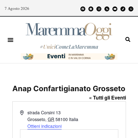
7 Agosto 2026
#
Unici
ComeLaMaremma
Anap Confartigianato Grosseto
« Tutti gli Eventi
I
strada Corsini 13
n
Grosseto
,
GR
58100
Italia
d
Ottieni indicazioni
i