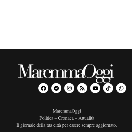
o
n
a
l
a
d
a
t
a
.
MaremmaOggi
Politica – Cronaca – Attualità
Il giornale della tua città per essere sempre aggiornato.