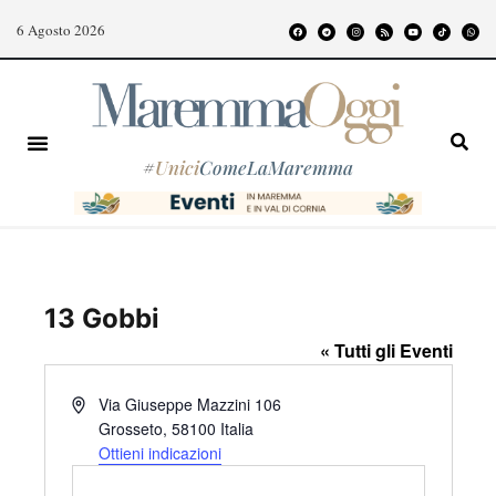
6 Agosto 2026
#
Unici
ComeLaMaremma
13 Gobbi
« Tutti gli Eventi
I
Via Giuseppe Mazzini 106
n
Grosseto
,
58100
Italia
d
Ottieni indicazioni
i