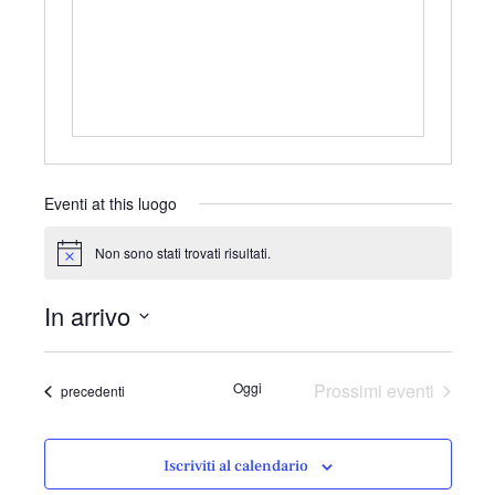
r
i
z
z
o
Eventi at this luogo
Non sono stati trovati risultati.
N
o
t
In arrivo
i
c
S
e
e
Oggi
Prossimi eventi
Eventi
precedenti
l
e
z
Iscriviti al calendario
i