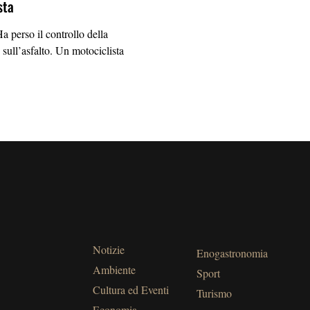
sta
erso il controllo della
 sull’asfalto. Un motociclista
Notizie
Enogastronomia
Ambiente
Sport
Cultura ed Eventi
Turismo
Economia