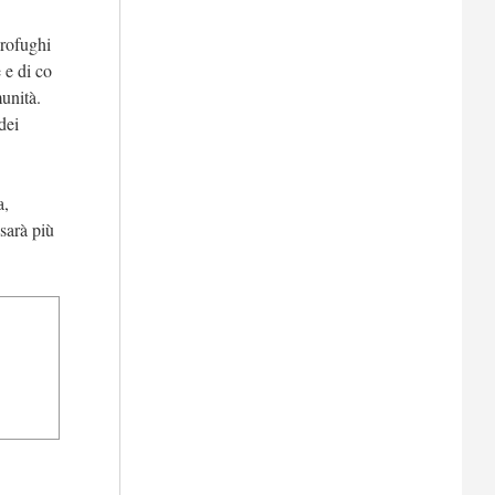
profughi
 e di co
munità.
dei
a,
sarà più