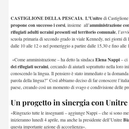
CASTIGLIONE DELLA PESCAIA
L’Unitre
.
di Castiglione
propone con successo i corsi
amministrazione com
, insieme all’
rifugiati adulti ucraini presenti sul territorio comunale
, l’avv
scuola primaria di secondo grado in viale Kennedy, nei giorni di lu
dalle 10 alle 12 o nel pomeriggio a partire dalle 15,30 e fino alle 
Elena Nappi
«Come amministrazione – ha detto la sindaca
– ci 
dei rifugiati ucraini
, cercando di aiutarli soprattutto nella loro i
conoscendo la lingua. Il pensiero è stato immediato e la domand
parola della lingua?” Così abbiamo deciso di far conoscere l’itali
paese, creando così un momento di svago e condivisione delle pr
Un progetto in sinergia con Unitre
«Ringrazio tutte le insegnanti – aggiunge Nappi – che si sono mes
Bi
inizieranno lunedì 4 aprile, ma anche la presidente dell’Unitre
questa importante azione di accoglienza».