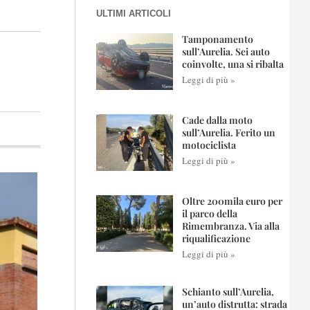
ULTIMI ARTICOLI
Tamponamento
sull’Aurelia. Sei auto
coinvolte, una si ribalta
Leggi di più »
Cade dalla moto
sull’Aurelia. Ferito un
motociclista
Leggi di più »
Oltre 200mila euro per
il parco della
Rimembranza. Via alla
riqualificazione
Leggi di più »
Schianto sull’Aurelia,
un’auto distrutta: strada