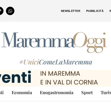
NEWSLETTER
PUBBLICITÀ
#
Unici
ComeLaMaremma
ti
Economia
Enogastronomia
Sport
Turi