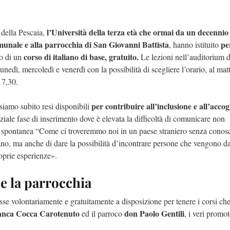
l’Università della terza età che ormai da un decennio
 della Pescaia,
unale e alla parrocchia di San Giovanni Battista
per
, hanno istituito
corso di italiano di base, gratuito.
io di un
Le lezioni nell’auditorium d
nedì, mercoledì e venerdì con la possibilità di scegliere l’orario, al mat
17,30.
per contribuire all’inclusione e all’acco
siamo subito resi disponibili
niziale fase di inserimento dove è elevata la difficoltà di comunicare non
a spontanea “Come ci troveremmo noi in un paese straniero senza conos
ano, ma anche di dare la possibilità d’incontrare persone che vengono da
oprie esperienze».
 e la parrocchia
se volontariamente e gratuitamente a disposizione per tenere i corsi ch
anca Cocca Carotenuto
don Paolo Gentili
ed il parroco
, i veri promot