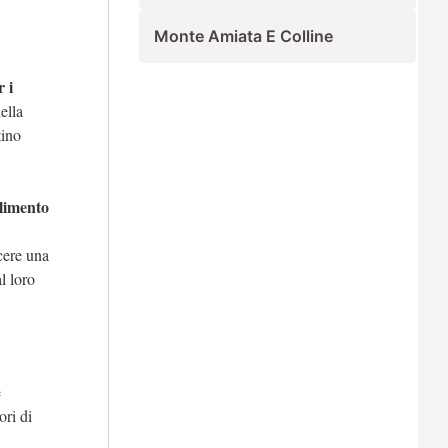
Monte Amiata E Colline
 i
ella
tino
glimento
cere una
l loro
e
ori di