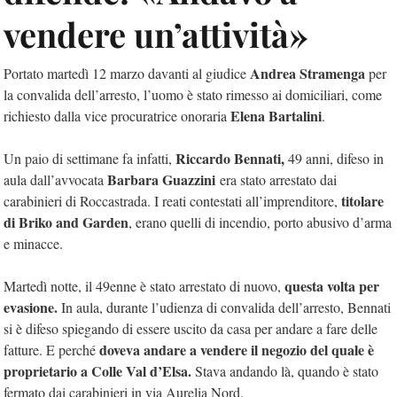
vendere un’attività»
Andrea Stramenga
Portato martedì 12 marzo davanti al giudice
per
la convalida dell’arresto, l’uomo è stato rimesso ai domiciliari, come
Elena Bartalini
richiesto dalla vice procuratrice onoraria
.
Riccardo Bennati,
Un paio di settimane fa infatti,
49 anni, difeso in
Barbara Guazzini
aula dall’avvocata
era stato arrestato dai
titolare
carabinieri di Roccastrada. I reati contestati all’imprenditore,
di Briko and Garden
, erano quelli di incendio, porto abusivo d’arma
e minacce.
questa volta per
Martedì notte, il 49enne è stato arrestato di nuovo,
evasione.
In aula, durante l’udienza di convalida dell’arresto, Bennati
si è difeso spiegando di essere uscito da casa per andare a fare delle
doveva andare a vendere il negozio del quale è
fatture. E perché
proprietario a Colle Val d’Elsa.
Stava andando là, quando è stato
fermato dai carabinieri in via Aurelia Nord.