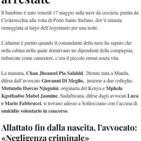
Il bambino è nato venerdì 17 maggio sulla nave da crociera, partita da
Civitavecchia alla volta di Porto Santo Stefano, dov’è rimasta
ormeggiata al largo dell’Argentario per una notte.
L’allarme è partito quando il comandante della nave ha saputo che
nella cabina nella quale dormivano tre dipendenti della compagnia,
imbarcate come cameriere, c’era il piccolo ormai senza vita.
Chan Jheansel Pia Salahid
La mamma,
, 28enne nata a Manila,
Giovanni Di Meglio,
difesa dall’avvocato
insieme a due colleghe,
Mutundu Dorcas Njuguini
Mphela
, originaria del Kenya e
Kgothadso Mabel Jasmine
Luca
, Sudafricana, difese dagli avvocati
e Mario Fabbrucci
, si trovano adesso a Solliocciano con l’accusa di
omicidio volontario in concorso
.
Allattato fin dalla nascita, l’avvocato:
«Negligenza criminale»