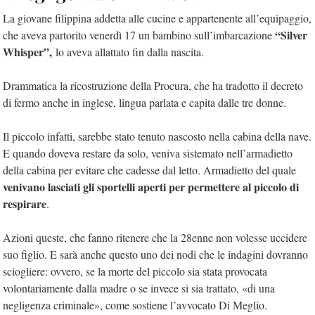
La giovane filippina addetta alle cucine e appartenente all’equipaggio,
“Silver
che aveva partorito venerdì 17 un bambino sull’imbarcazione
Whisper”,
lo aveva allattato fin dalla nascita.
Drammatica la ricostruzione della Procura, che ha tradotto il decreto
di fermo anche in inglese, lingua parlata e capita dalle tre donne.
Il piccolo infatti, sarebbe stato tenuto nascosto nella cabina della nave.
E quando doveva restare da solo, veniva sistemato nell’armadietto
della cabina per evitare che cadesse dal letto. Armadietto del quale
venivano lasciati gli sportelli aperti per permettere al piccolo di
respirare
.
Azioni queste, che fanno ritenere che la 28enne non volesse uccidere
suo figlio. E sarà anche questo uno dei nodi che le indagini dovranno
sciogliere: ovvero, se la morte del piccolo sia stata provocata
volontariamente dalla madre o se invece si sia trattato, «di una
negligenza criminale», come sostiene l’avvocato Di Meglio.