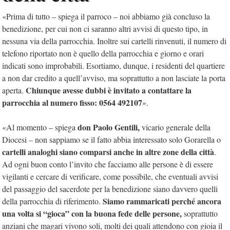
«Prima di tutto – spiega il parroco – noi abbiamo già concluso la
benedizione, per cui non ci saranno altri avvisi di questo tipo, in
nessuna via della parrocchia. Inoltre sui cartelli rinvenuti, il numero di
telefono riportato non è quello della parrocchia e giorno e orari
indicati sono improbabili. Esortiamo, dunque, i residenti del quartiere
a non dar credito a quell’avviso, ma soprattutto a non lasciate la porta
Chiunque avesse dubbi è invitato a contattare la
aperta.
parrocchia al numero fisso: 0564 492107
».
don Paolo Gentili,
«Al momento – spiega
vicario generale della
Diocesi – non sappiamo se il fatto abbia interessato solo Gorarella o
cartelli analoghi siano comparsi anche in altre zone della città
.
Ad ogni buon conto l’invito che facciamo alle persone è di essere
vigilanti e cercare di verificare, come possibile, che eventuali avvisi
del passaggio del sacerdote per la benedizione siano davvero quelli
Siamo rammaricati perché ancora
della parrocchia di riferimento.
una volta si “gioca” con la buona fede delle persone,
soprattutto
anziani che magari vivono soli, molti dei quali attendono con gioia il