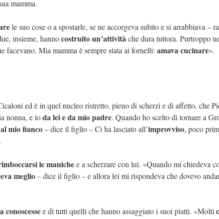
to sua mamma.
are
le suo cose o a spostarle, se ne accorgeva subito e si arrabbiava – ra
costruito un’attività
due, insieme, hanno
che dura tuttora. Purtroppo ne
amava cucinare
e facevano. Mia mamma è sempre stata ai fornelli:
».
icaloni ed è in quel nucleo ristretto, pieno di scherzi e di affetto, che P
da lei e da mio padre
ia nonna, e io
. Quando ho scelto di tornare a Gr
 al mio fianco
improvviso
– dice il figlio – Ci ha lasciato all’
, poco pri
.
rimboccarsi le maniche
e a scherzare con lui. «Quando mi chiedeva c
ceva meglio
– dice il figlio – e allora lei mi rispondeva che dovevo anda
a conoscesse
c
e di tutti quelli che hanno assaggiato i suoi piatti. «Molti