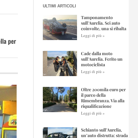
ULTIMI ARTICOLI
Tamponamento
sull’Aurelia. Sei auto
coinvolte, una si ribalta
Leggi di più »
ella per
Cade dalla moto
sull’Aurelia. Ferito un
motociclista
Leggi di più »
Oltre 200mila euro per
il parco della
Rimembranza. Via alla
riqualificazione
Leggi di più »
Schianto sull’Aurelia,
un’auto distrutta: strada