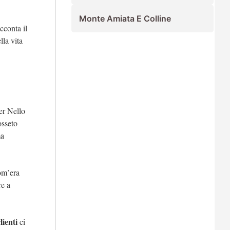
Monte Amiata E Colline
cconta il
lla vita
ier Nello
osseto
ma
om’era
re a
lienti
ci