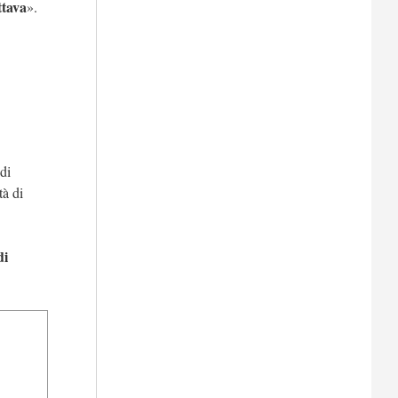
ttava
».
di
tà di
di