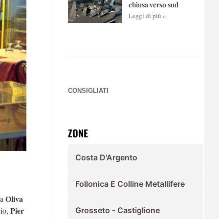
chiusa verso sud
Leggi di più »
CONSIGLIATI
ZONE
Costa D'Argento
Follonica E Colline Metallifere
Oliva
ta
Pier
io,
Grosseto - Castiglione