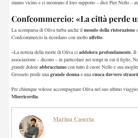
stanno vicino e ci mostrano il loro supporto – dice Pier Nello – a
Confcommercio: «La città perde u
mondo della ristorazione
La scomparsa di Oliva turba anche il
e
affetto
Confcommercio la ricordano con molto
.
addolora profondamente
«La notizia della morte di Oliva ci
. I
associazione – dicono – in particolare nei tempi in cui il figlio, Ne
abbracciamo
grande dolore
con tutto il cuore Nello e sua mogli
grande donna
cuoca davvero straord
Grosseto perde una
e una
Per chiunque volesse accompagnare Oliva nel suo ultimo viaggio 
Misericordia
.
Marina Caserta