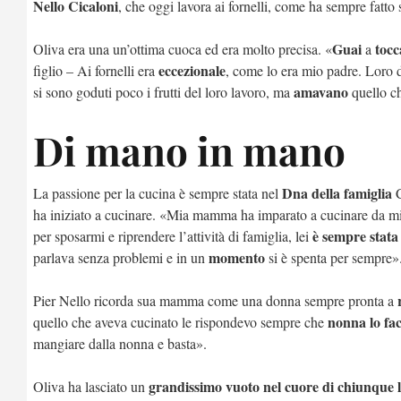
Nello Cicaloni
, che oggi lavora ai fornelli, come ha sempre fat
Guai
tocc
Oliva era una un’ottima cuoca ed era molto precisa. «
a
eccezionale
figlio – Ai fornelli era
, come lo era mio padre. Loro 
amavano
si sono goduti poco i frutti del loro lavoro, ma
quello ch
Di mano in mano
Dna della famiglia
La passione per la cucina è sempre stata nel
C
ha iniziato a cucinare. «Mia mamma ha imparato a cucinare da m
è sempre stata
per sposarmi e riprendere l’attività di famiglia, lei
momento
parlava senza problemi e in un
si è spenta per sempre»
Pier Nello ricorda sua mamma come una donna sempre pronta a
nonna lo fa
quello che aveva cucinato le rispondevo sempre che
mangiare dalla nonna e basta».
grandissimo vuoto nel cuore di chiunque l
Oliva ha lasciato un