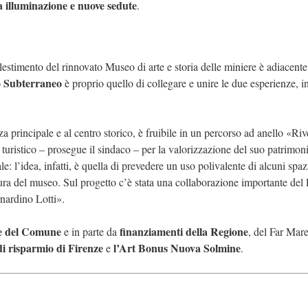
 illuminazione e nuove sedute
.
lestimento del rinnovato Museo di arte e storia delle miniere è adiacente
o Subterraneo
è proprio quello di collegare e unire le due esperienze, i
a principale e al centro storico, è fruibile in un percorso ad anello «Riv
 turistico – prosegue il sindaco – per la valorizzazione del suo patrimon
le: l’idea, infatti, è quella di prevedere un uso polivalente di alcuni spaz
rtura del museo. Sul progetto c’è stata una collaborazione importante del
nardino Lotti».
se del Comune
finanziamenti della Regione
e in parte da
, del Far Ma
i risparmio di Firenze
l’Art Bonus Nuova Solmine
e
.