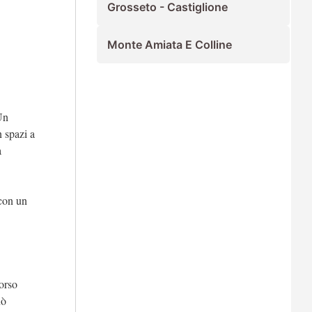
Grosseto - Castiglione
Monte Amiata E Colline
Un
n spazi a
a
 con un
corso
uò