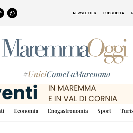
NEWSLETTER
PUBBLICITÀ
#
Unici
ComeLaMaremma
ti
Economia
Enogastronomia
Sport
Turi