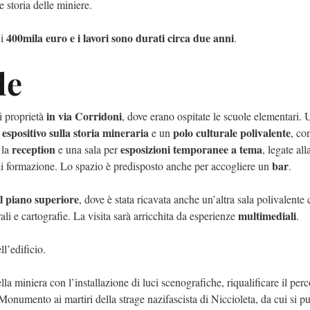
 storia delle miniere.
400mila euro e i lavori sono durati circa due anni
 i
.
le
in via Corridoni
i proprietà
, dove erano ospitate le scuole elementari. 
espositivo sulla storia mineraria
polo culturale polivalente
e un
, co
reception
esposizioni temporanee a tema
 la
e una sala per
, legate all
bar
i formazione. Lo spazio è predisposto anche per accogliere un
.
l piano superiore
, dove
è stata ricavata anche un’altra sala polivalente
multimediali
ali e cartografie. La visita sarà arricchita da esperienze
.
ll’edificio.
a miniera con l’installazione di luci scenografiche, riqualificare il per
Monumento ai martiri della strage nazifascista di Niccioleta, da cui si p