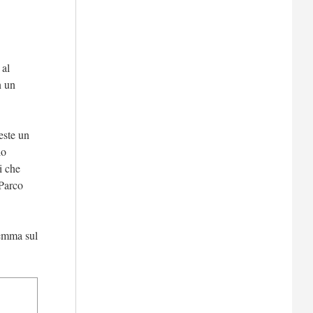
 al
n un
este un
io
i che
 Parco
remma sul