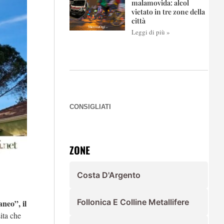
malamovida: alcol
vietato in tre zone della
città
Leggi di più »
CONSIGLIATI
ZONE
Costa D'Argento
Follonica E Colline Metallifere
neo”, il
ita che