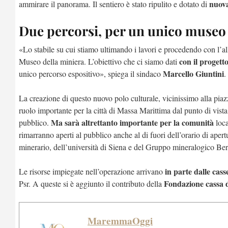
nuova
ammirare il panorama. Il sentiero è stato ripulito e dotato di
Due percorsi, per un unico museo
«Lo stabile su cui stiamo ultimando i lavori e procedendo con l’al
con il progett
Museo della miniera. L’obiettivo che ci siamo dati
Marcello Giuntini
unico percorso espositivo», spiega il sindaco
.
La creazione di questo nuovo polo culturale, vicinissimo alla piazz
ruolo importante per la città di Massa Marittima dal punto di vista
Ma sarà altrettanto importante per la comunità
pubblico.
loca
rimarranno aperti al pubblico anche al di fuori dell’orario di ape
minerario, dell’università di Siena e del Gruppo mineralogico Ber
in parte dalle cas
Le risorse impiegate nell’operazione arrivano
Fondazione cassa d
Psr. A queste si è aggiunto il contributo della
MaremmaOggi