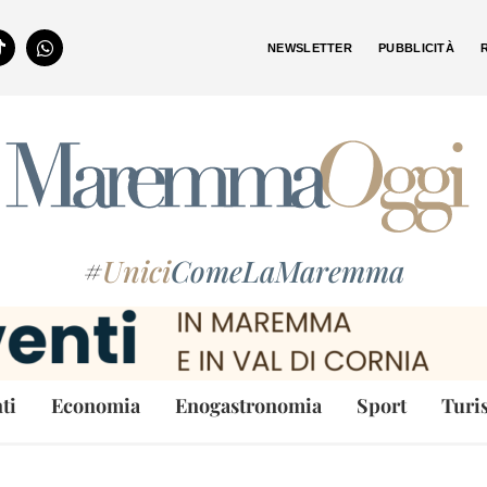
NEWSLETTER
PUBBLICITÀ
#
Unici
ComeLaMaremma
ti
Economia
Enogastronomia
Sport
Turi