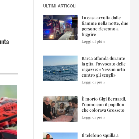
ULTIMI ARTICOLI
La casa avvolta dalle
fiamme nella notte, due
persone riescono a
fuggire
unta
Leggi di più »
Barca affonda durante
la gita, l’avvocato delle
ragazze: «Nessun urto
contro gli scogli»
Leggi di più »
È morto Gigi Bernardi,
l’uomo con il papillon
che colorava Grosseto
Leggi di più »
Il telefono squilla a