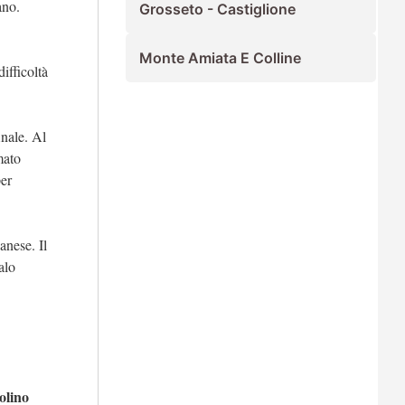
ano.
Grosseto - Castiglione
Monte Amiata E Colline
ifficoltà
inale. Al
mato
per
anese. Il
alo
olino