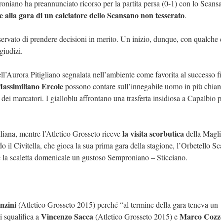
roniano ha preannunciato ricorso per la partita persa (0-1) con lo Scans
 alla gara di un calciatore dello Scansano non tesserato
.
riservato di prendere decisioni in merito. Un inizio, dunque, con qualche d
giudizi.
l’Aurora Pitigliano segnalata nell’ambiente come favorita al successo f
assimiliano Ercole
possono contare sull’innegabile uomo in più chia
dei marcatori. I gialloblu affrontano una trasferta insidiosa a Capalbio 
la visita scorbutica
liana, mentre l’Atletico Grosseto riceve
della Magli
o il Civitella, che gioca la sua prima gara della stagione, l’Orbetello Sc
e la scaletta domenicale un gustoso Semproniano – Sticciano.
nzini
(Atletico Grosseto 2015) perché “al termine della gara teneva un
Vincenzo Sacca
Marco Cozz
i squalifica a
(Atletico Grosseto 2015) e