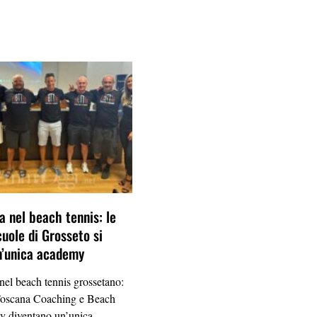
a nel beach tennis: le
cuole di Grosseto si
n’unica academy
 nel beach tennis grossetano:
Toscana Coaching e Beach
 diventano un’unica