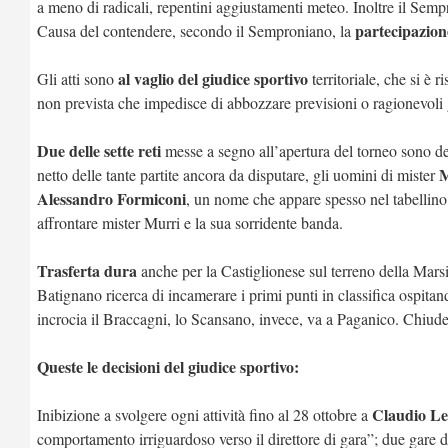
a meno di radicali, repentini aggiustamenti meteo. Inoltre il Semp
partecipazione
Causa del contendere, secondo il Semproniano, la
al vaglio del giudice sportivo
Gli atti sono
territoriale, che si è 
non prevista che impedisce di abbozzare previsioni o ragionevoli 
Due delle sette reti
messe a segno all’apertura del torneo sono del
M
netto delle tante partite ancora da disputare, gli uomini di mister
Alessandro Formiconi
, un nome che appare spesso nel tabellino 
affrontare mister Murri e la sua sorridente banda.
Trasferta dura
anche per la Castiglionese sul terreno della Marsi
Batignano ricerca di incamerare i primi punti in classifica ospitand
incrocia il Braccagni, lo Scansano, invece, va a Paganico. Chiud
Queste le decisioni del giudice sportivo:
Claudio Le
Inibizione a svolgere ogni attività fino al 28 ottobre a
comportamento irriguardoso verso il direttore di gara”; due gare d