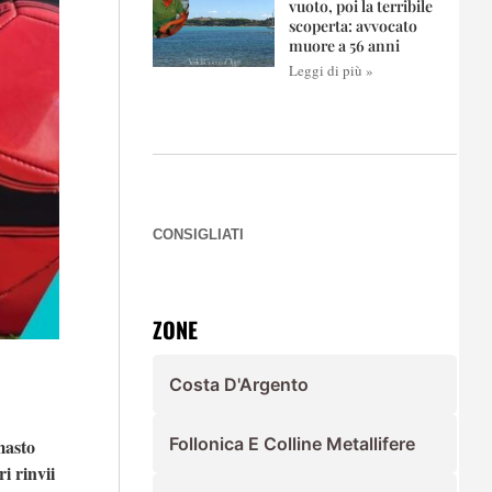
vuoto, poi la terribile
scoperta: avvocato
muore a 56 anni
Leggi di più »
CONSIGLIATI
ZONE
Costa D'Argento
Follonica E Colline Metallifere
masto
i rinvii