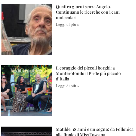
Quattro giorni senza Angelo.
Continuano le ricerche con i cani
molecolari
Leggi di più »
Il coraggio dei piccoli borghi: a
Monterotondo il Pride più piccolo
d’Italia
Leggi di più »
Matilde, 18 anni e un sogno: da Follonica
alla finale di Miss Toscana