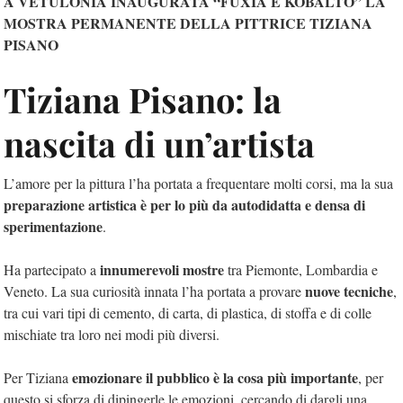
A VETULONIA INAUGURATA “FUXIA E KOBALTO” LA
MOSTRA PERMANENTE DELLA PITTRICE TIZIANA
PISANO
Tiziana Pisano: la
nascita di un’artista
L’amore per la pittura l’ha portata a frequentare molti corsi, ma la sua
preparazione artistica è per lo più da autodidatta e densa di
sperimentazione
.
innumerevoli mostre
Ha partecipato a
tra Piemonte, Lombardia e
nuove tecniche
Veneto. La sua curiosità innata l’ha portata a provare
,
tra cui vari tipi di cemento, di carta, di plastica, di stoffa e di colle
mischiate tra loro nei modi più diversi.
emozionare il pubblico è la cosa più importante
Per Tiziana
, per
questo si sforza di dipingerle le emozioni, cercando di dargli una