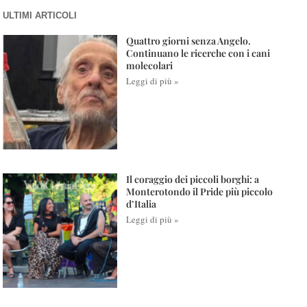
ULTIMI ARTICOLI
Quattro giorni senza Angelo.
Continuano le ricerche con i cani
molecolari
Leggi di più »
Il coraggio dei piccoli borghi: a
Monterotondo il Pride più piccolo
d’Italia
Leggi di più »