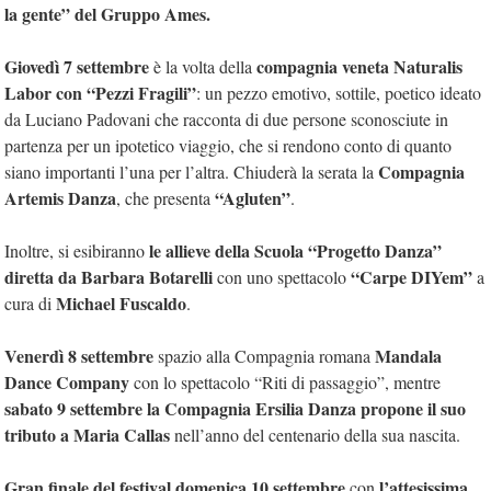
la gente” del Gruppo Ames.
Giovedì 7 settembre
compagnia veneta Naturalis
è la volta della
Labor con “Pezzi Fragili”
: un pezzo emotivo, sottile, poetico ideato
da Luciano Padovani che racconta di due persone sconosciute in
partenza per un ipotetico viaggio, che si rendono conto di quanto
Compagnia
siano importanti l’una per l’altra. Chiuderà la serata la
Artemis
Danza
“Agluten”
, che presenta
.
le allieve della Scuola “Progetto Danza”
Inoltre, si esibiranno
diretta da Barbara Botarelli
“Carpe DIYem”
con uno spettacolo
a
Michael Fuscaldo
cura di
.
Venerdì 8 settembre
Mandala
spazio alla Compagnia romana
Dance Company
con lo spettacolo “Riti di passaggio”, mentre
sabato 9 settembre la Compagnia Ersilia Danza propone il suo
tributo a Maria Callas
nell’anno del centenario della sua nascita.
Gran finale del festival domenica 10 settembre
l’attesissima
con