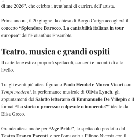
di me 2026”
, che celebra i trent’anni di carriera dell’artista.
Prima ancora, il 20 giugno, la chiesa di Borgo Carige accoglierà il
“Splendore Barocco. La cantabilità italiana in tour
concerto
europeo”
dell’Helianthus Ensemble.
Teatro, musica e grandi ospiti
Il cartellone estivo proporrà spettacoli, concerti e incontri di alto
livello.
Paolo Hendel e Marco Vicari
Tra gli eventi più attesi figurano
con
Olivia Lynch
Tempi moderni
, la performance musicale di
, gli
Salotto letterario di Emmanuelle De Villepin
appuntamenti del
e il
“La storia a processo: colpevole o innocente?”
format
ideato da
Elisa Greco.
“Age Pride”
Grande attesa anche per
, lo spettacolo prodotto dal
Teatro Franco Parenti
, e per l’omaggio a Filippo Nicosia con il