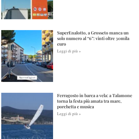
SuperEnalotto, a Grosseto manca un
solo numero al “6”: vinti oltre 30mila
euro
Leggi di più »
Ferragosto in barca a vela: a Talamone
torna la festa più amata tra mare,
porchetta e musica
Leggi di più »