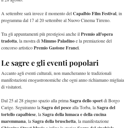
Capalbio Film Festival
A settembre sarà invece il momento del
, in
programma dal 17 al 20 settembre al Nuovo Cinema Tirreno.
Premio all’opera
Tra gli appuntamenti più prestigiosi anche il
tradotta
Mimmo Paladino
, la mostra di
e la premiazione del
Premio Gastone Franci
concorso artistico
.
Le sagre e gli eventi popolari
Accanto agli eventi culturali, non mancheranno le tradizionali
manifestazioni enogastronomiche che ogni anno richiamano migliaia
di visitatori.
Sagra dello sport
Dal 25 al 28 giugno spazio alla prima
di Borgo
Sagra del pesce
Sagra del
Carige. Seguiranno la
alla Torba, la
tortello capalbiese
Sagra della lumaca e della cucina
, la
maremmana
Sagra della bruschetta
, la
, la manifestazione
Chianina Street Music
Sagra del cinghiale
e infine la storica
,