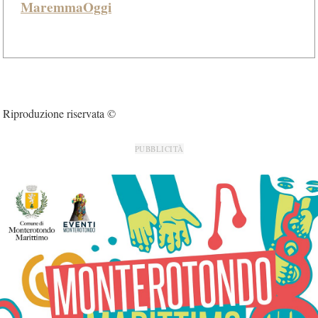
MaremmaOggi
Riproduzione riservata ©
PUBBLICITÀ