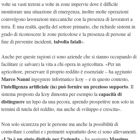
volte su vasti terreni a volte in zone impervie dove è difficile
monitorare una situazione di emergenza, inoltre molte operazioni
coinvolgono lavorazioni meccaniche con la presenza di lavoratori a
terra. È una realtà, quella del settore primario, che richiede sistemi in
grado di riconoscere le zone pericolose e la presenza di persone al
talvolta fatali
fine di prevenire incidenti,
».
Anche per queste ragioni ci sono aziende che si stanno occupando di
facilitare (e salvare) la vita a chi opera in agricoltura. «Per un
agricoltore, preservare il proprio reddito è essenziale – ha aggiunto
Marco Nanni
ingegnere informatico Icoy – e in questo contesto,
l’intelligenza artificiale (ia) può fornire un prezioso supporto
. Il
capacità di
sistema proposto da Icoy dimostra per esempio la
distinguere
un lupo da una pecora, aprendo prospettive non solo in
termini di tutela del reddito, ma anche di sviluppo e crescita».
Non solo sicurezza per le persone ma anche la possibilità di
controllare i confini e i perimetri soprattutto dove ci sono allevamenti.
L’ia è un aiuto digitale per l’azienda
Massimo
«
– ha aggiunto