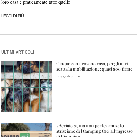
loro casa e praticamente tutto quello
LEGGI DI PIÙ
ULTIMI ARTICOLI
Cinque cani trovano casa, per gli altri
scatta la mobilitazione: quasi 800 firme
Leggi di più »
«Acciaio sì, ma non per le armi»: lo
striscione del Camping CIG all’ingresso
di Piombino