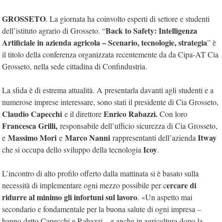
GROSSETO
. La giornata ha coinvolto esperti di settore e studenti
Back to Safety: Intelligenza
dell’istituto agrario di Grosseto. “
Artificiale in azienda agricola – Scenario, tecnologie, strategia
” è
il titolo della conferenza organizzata recentemente da da Cipa-AT Cia
Grosseto, nella sede cittadina di Confindustria.
La sfida è di estrema attualità. A presentarla davanti agli studenti e a
numerose imprese interessare, sono stati il presidente di Cia Grosseto,
Claudio Capecchi
Enrico Rabazzi.
e il direttore
Con loro
Francesca Grilli,
responsabile dell’ufficio sicurezza di Cia Grosseto,
Massimo Mori
Marco Nanni
Itway
e
e
rappresentanti dell’azienda
Icoy
che si occupa dello sviluppo della tecnologia
.
L’incontro di alto profilo offerto dalla mattinata si è basato sulla
ercare di
necessità di implementare ogni mezzo possibile per c
ridurre al minimo gli infortuni sul lavoro
. «Un aspetto mai
secondario e fondamentale per la buona salute di ogni impresa –
hanno detto Capecchi e Rabazzi – e anche in agricoltura dopo la