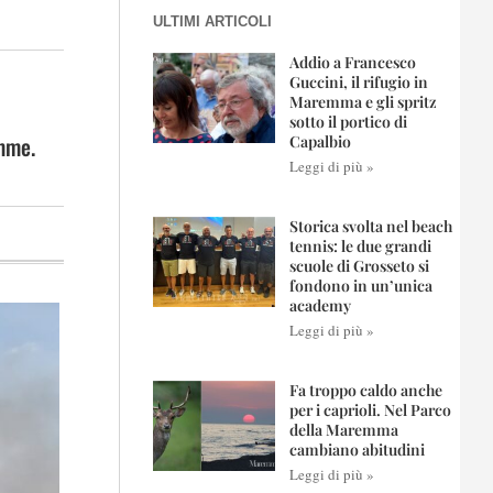
ULTIMI ARTICOLI
Addio a Francesco
Guccini, il rifugio in
Maremma e gli spritz
sotto il portico di
amme.
Capalbio
Leggi di più »
Storica svolta nel beach
tennis: le due grandi
scuole di Grosseto si
fondono in un’unica
academy
Leggi di più »
Fa troppo caldo anche
per i caprioli. Nel Parco
della Maremma
cambiano abitudini
Leggi di più »