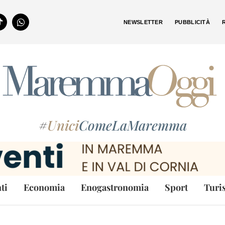
NEWSLETTER
PUBBLICITÀ
#
Unici
ComeLaMaremma
ti
Economia
Enogastronomia
Sport
Turi