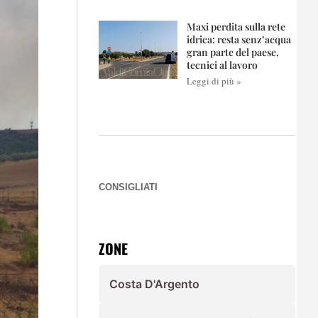
Maxi perdita sulla rete
idrica: resta senz’acqua
gran parte del paese,
tecnici al lavoro
Leggi di più »
CONSIGLIATI
ZONE
Costa D'Argento