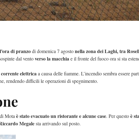
l’ora di pranzo
nella zona dei Laghi, tra Rosell
di domenica 7 agosto
verso la macchia
sospinte dal vento
e il fronte del fuoco ora si sta este
 corrente elettrica
a causa delle fiamme. L’incendio sembra essere part
one, rendendo difficili le operazioni di spegnimento.
one
è stato evacuato un ristorante e alcune case
è st
a di Mota
. Per questo
Riccardo Megale
sta arrivando sul posto.