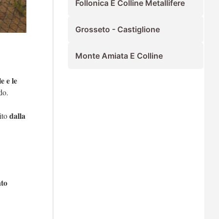
Follonica E Colline Metallifere
Grosseto - Castiglione
Monte Amiata E Colline
e e le
ndo.
dalla
ito
ato