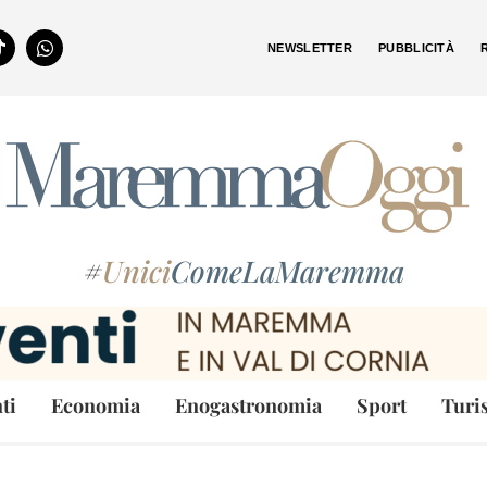
NEWSLETTER
PUBBLICITÀ
#
Unici
ComeLaMaremma
ti
Economia
Enogastronomia
Sport
Turi