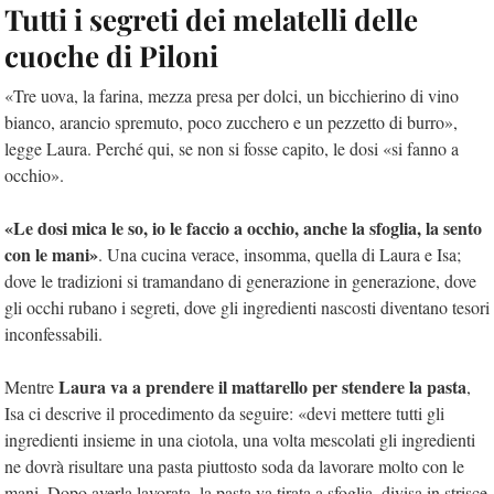
Tutti i segreti dei melatelli delle
cuoche di Piloni
«Tre uova, la farina, mezza presa per dolci, un bicchierino di vino
bianco, arancio spremuto, poco zucchero e un pezzetto di burro»,
legge Laura. Perché qui, se non si fosse capito, le dosi «si fanno a
occhio».
«Le dosi mica le so, io le faccio a occhio, anche la sfoglia, la sento
con le mani»
. Una cucina verace, insomma, quella di Laura e Isa;
dove le tradizioni si tramandano di generazione in generazione, dove
gli occhi rubano i segreti, dove gli ingredienti nascosti diventano tesori
inconfessabili.
Laura va a prendere il mattarello per stendere la pasta
Mentre
,
Isa ci descrive il procedimento da seguire: «devi mettere tutti gli
ingredienti insieme in una ciotola, una volta mescolati gli ingredienti
ne dovrà risultare una pasta piuttosto soda da lavorare molto con le
mani. Dopo averla lavorata, la pasta va tirata a sfoglia, divisa in strisce