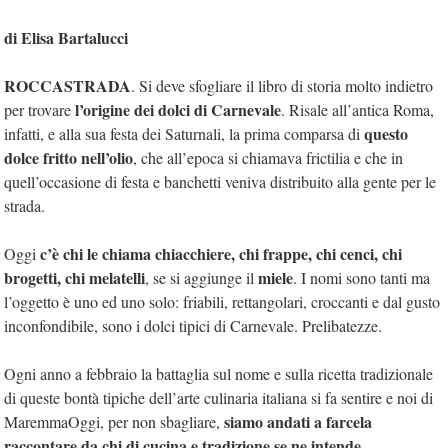
di Elisa Bartalucci
ROCCASTRADA
. Si deve sfogliare il libro di storia molto indietro
l’origine dei dolci di Carnevale
per trovare
. Risale all’antica Roma,
questo
infatti, e alla sua festa dei Saturnali, la prima comparsa di
dolce fritto nell’olio
, che all’epoca si chiamava frictilia e che in
quell’occasione di festa e banchetti veniva distribuito alla gente per le
strada.
c’è chi le chiama chiacchiere, chi frappe, chi cenci, chi
Oggi
brogetti, chi melatelli
miele
, se si aggiunge il
. I nomi sono tanti ma
l’oggetto è uno ed uno solo: friabili, rettangolari, croccanti e dal gusto
inconfondibile, sono i dolci tipici di Carnevale. Prelibatezze.
Ogni anno a febbraio la battaglia sul nome e sulla ricetta tradizionale
di queste bontà tipiche dell’arte culinaria italiana si fa sentire e noi di
siamo andati a farcela
MaremmaOggi, per non sbagliare,
raccontare da chi di cucina e tradizione se ne intende
.