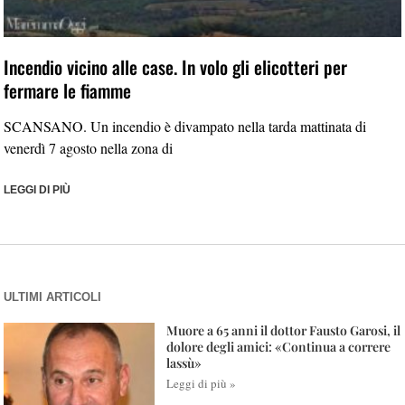
Incendio vicino alle case. In volo gli elicotteri per
fermare le fiamme
SCANSANO. Un incendio è divampato nella tarda mattinata di
venerdì 7 agosto nella zona di
LEGGI DI PIÙ
ULTIMI ARTICOLI
Muore a 65 anni il dottor Fausto Garosi, il
dolore degli amici: «Continua a correre
lassù»
Leggi di più »