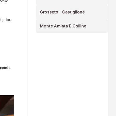
spesso
Grosseto - Castiglione
di prima
Monte Amiata E Colline
econda