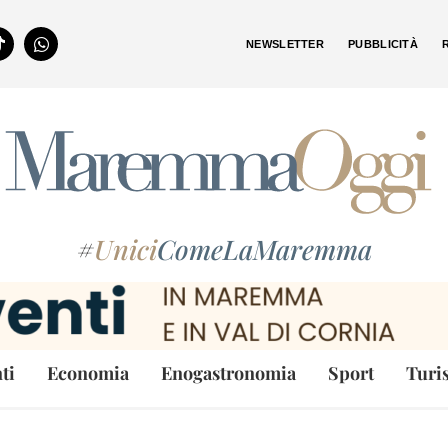
NEWSLETTER
PUBBLICITÀ
#
Unici
ComeLaMaremma
ti
Economia
Enogastronomia
Sport
Turi