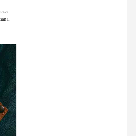
nese
imana.