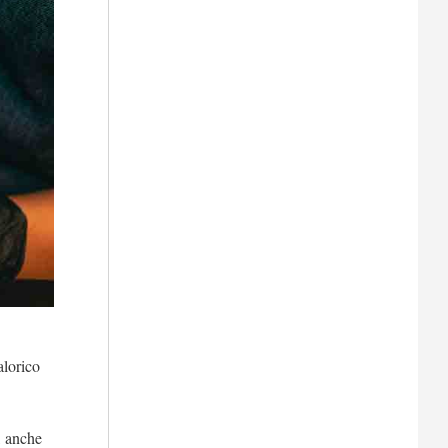
alorico
, anche