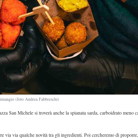
rimangio (foto Andrea Fabbreschi)
piazza San Michele si troverà anche la spianata sarda, carboidrato meno c
 via via qualche novità tra gli ingredienti. Poi cercheremo di proporre