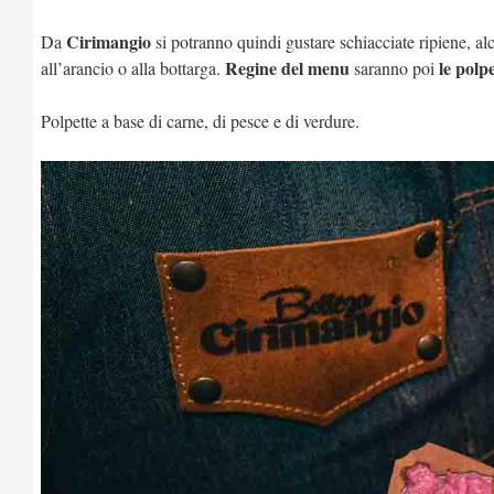
Cirimangio
Da
si potranno quindi gustare schiacciate ripiene, a
Regine del menu
le polp
all’arancio o alla bottarga.
saranno poi
Polpette a base di carne, di pesce e di verdure.