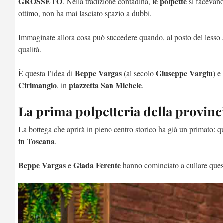
GROSSETO
le polpette
. Nella tradizione contadina,
si facevano
ottimo, non ha mai lasciato spazio a dubbi.
Immaginate allora cosa può succedere quando, al posto del lesso a
qualità.
Beppe Vargas
Giuseppe Vargiu
È questa l’idea di
(al secolo
) e
Cirimangio
piazzetta San Michele
, in
.
La prima polpetteria della provinc
La bottega che aprirà in pieno centro storico ha già un primato: q
in Toscana
.
Beppe Vargas
Giada Ferente
e
hanno cominciato a cullare quest