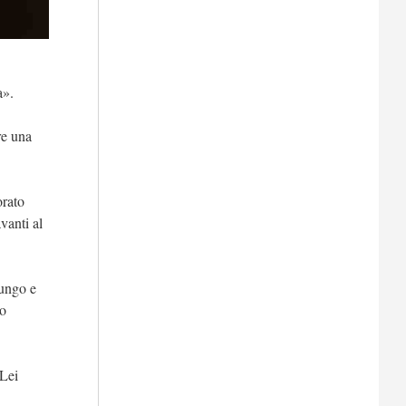
a».
re una
orato
vanti al
lungo e
to
 Lei