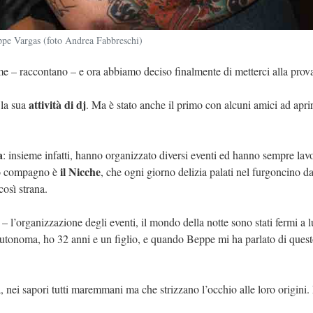
ppe Vargas (foto Andrea Fabbreschi)
e – raccontano – e ora abbiamo deciso finalmente di metterci alla prov
attività di dj
 la sua
. Ma è stato anche il primo con alcuni amici ad apri
a
: insieme infatti, hanno organizzato diversi eventi ed hanno sempre lav
il Nicche
suo compagno è
, che ogni giorno delizia palati nel furgoncino da
osì strana.
 l’organizzazione degli eventi, il mondo della notte sono stati fermi a 
autonoma, ho 32 anni e un figlio, e quando Beppe mi ha parlato di ques
, nei sapori tutti maremmani ma che strizzano l’occhio alle loro origini.