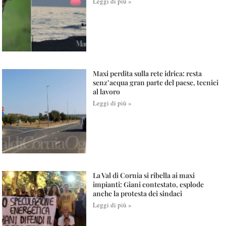
Leggi di più »
Maxi perdita sulla rete idrica: resta
senz’acqua gran parte del paese, tecnici
al lavoro
Leggi di più »
La Val di Cornia si ribella ai maxi
impianti: Giani contestato, esplode
anche la protesta dei sindaci
Leggi di più »