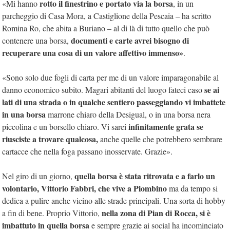
rotto il finestrino e portato via la borsa
«Mi hanno
, in un
parcheggio di Casa Mora, a Castiglione della Pescaia – ha scritto
Romina Ro, che abita a Buriano – al di là di tutto quello che può
documenti e carte avrei bisogno di
contenere una borsa,
recuperare una cosa di un valore affettivo immenso»
.
«Sono solo due fogli di carta per me di un valore imparagonabile al
se ai
danno economico subito. Magari abitanti del luogo fateci caso
lati di una strada o in qualche sentiero passeggiando vi imbattete
in una borsa
marrone chiaro della Desigual, o in una borsa nera
infinitamente grata se
piccolina e un borsello chiaro. Vi sarei
riusciste a trovare qualcosa,
anche quelle che potrebbero sembrare
cartacce che nella foga passano inosservate. Grazie».
quella borsa è stata ritrovata e a farlo un
Nel giro di un giorno,
volontario, Vittorio Fabbri, che vive a Piombino
ma da tempo si
dedica a pulire anche vicino alle strade principali. Una sorta di hobby
nella zona di Pian di Rocca, si è
a fin di bene. Proprio Vittorio,
imbattuto in quella borsa
e sempre grazie ai social ha incominciato