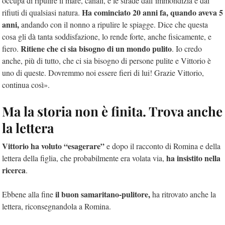
occupa di ripulire il mare, canali, e le strade dall’immondizia e dai
Ha cominciato 20 anni fa, quando aveva 5
rifiuti di qualsiasi natura.
anni,
andando con il nonno a ripulire le spiagge. Dice che questa
cosa gli dà tanta soddisfazione, lo rende forte, anche fisicamente, e
Ritiene che ci sia bisogno di un mondo pulito
fiero.
. Io credo
anche, più di tutto, che ci sia bisogno di persone pulite e Vittorio è
uno di queste. Dovremmo noi essere fieri di lui! Grazie Vittorio,
continua così».
Ma la storia non è finita. Trova anche
la lettera
Vittorio ha voluto “esagerare”
e dopo il racconto di Romina e della
ha insistito nella
lettera della figlia, che probabilmente era volata via,
ricerca
.
il buon samaritano-pulitore,
Ebbene alla fine
ha ritrovato anche la
lettera, riconsegnandola a Romina.