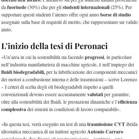
fuorisede
studenti internazionali
da
(30%) che per gli
(25%). Per
borse di studio
supportare questi studenti l’ateneo offre ogni anno
assegnate sulla base di requisiti di merito, che rappresentano un valido
aiuto.
L’inizio della tesi di Peronaci
progressi
«Un’area in cui la sostenibilità sta facendo
, in particolare
nell’industria manifatturiera di macchine agricole, è nell’impiego dei
fluidi biodegradabili,
per la lubrificazione dei componenti meccanici
dei motori a combustione interna e delle trasmissioni – scrive Lorenzo
– I criteri di scelta degli oli biodegradabili rispetto a quelli
valutati
convenzionali devono essere accuratamente
per garantire,
efficienza
oltre alla sostenibilità dei fluidi, le prestazioni dinamiche e l’
complessiva
dei sistemi in condizioni di lavoro comparabili».
trasmissione CVT
«In questa tesi, verrà eseguito un test di una
ibrida
Antonio Carraro
idrostatica meccanica di un trattore agricolo
considerando due diversi oli per trasmissione – continua – uno