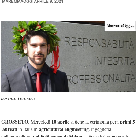
MAREMMAOGGI
APRILE 9, 2024
Lorenzo Peronaci
GROSSETO
10 aprile
primi 5
. Mercoledì
si tiene la cerimonia per i
laureati
agricultural
engineering
in Italia in
, ingegneria
del Politecnico di Milano
dell’agricoltura,
– Polo di Cremona e tra