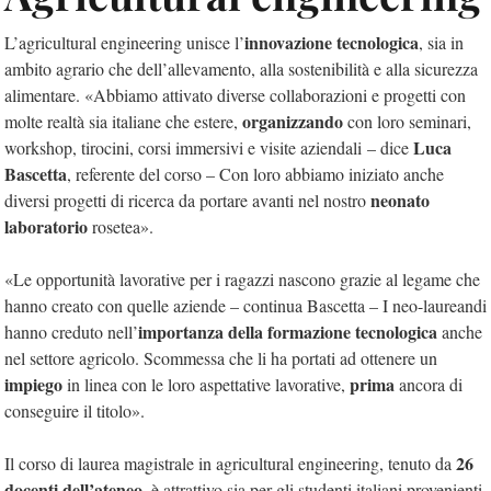
innovazione tecnologica
L’agricultural engineering unisce l’
, sia in
ambito agrario che dell’allevamento, alla sostenibilità e alla sicurezza
alimentare. «Abbiamo attivato diverse collaborazioni e progetti con
organizzando
molte realtà sia italiane che estere,
con loro seminari,
Luca
workshop, tirocini, corsi immersivi e visite aziendali
– dice
Bascetta
, referente del corso –
Con loro abbiamo iniziato anche
neonato
diversi progetti di ricerca da portare avanti nel nostro
laboratorio
rosetea
».
«Le opportunità lavorative per i ragazzi nascono grazie al legame che
hanno creato con quelle aziende – continua Bascetta – I neo-laureandi
importanza della formazione tecnologica
hanno creduto nell’
anche
nel settore agricolo. Scommessa che li ha portati ad ottenere un
impiego
prima
in linea con le loro aspettative lavorative,
ancora di
conseguire il titolo».
26
Il corso di laurea magistrale in agricultural engineering, tenuto da
docenti dell’ateneo
, è attrattivo sia per gli studenti italiani provenienti