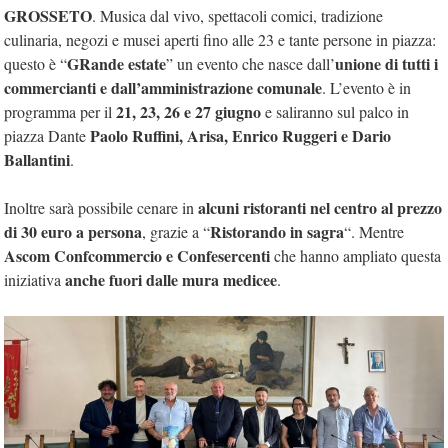
GROSSETO
. Musica dal vivo, spettacoli comici, tradizione
culinaria, negozi e musei aperti fino alle 23 e tante persone in piazza:
GRande estate
unione di tutti i
questo è “
” un evento che nasce dall’
commercianti e dall’amministrazione comunale
. L’evento è in
21, 23, 26 e 27 giugno
programma per il
e saliranno sul palco in
Paolo Ruffini, Arisa, Enrico Ruggeri e Dario
piazza Dante
Ballantini
.
alcuni ristoranti nel centro al prezzo
Inoltre sarà possibile cenare in
di 30 euro a persona
Ristorando in sagra
, grazie a “
“. Mentre
Ascom Confcommercio e Confesercenti
che hanno ampliato questa
anche fuori dalle mura medicee
iniziativa
.