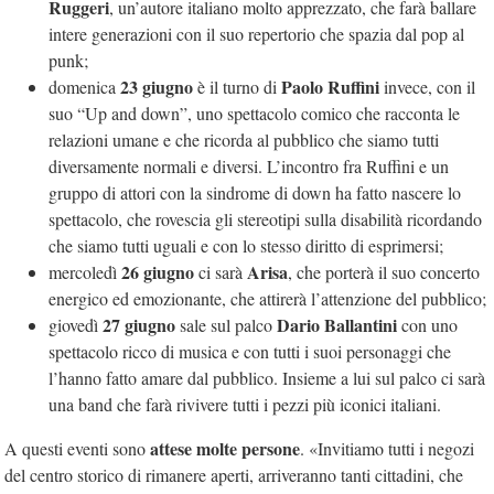
Ruggeri
, un’autore italiano molto apprezzato, che farà ballare
intere generazioni con il suo repertorio che spazia dal pop al
punk;
23 giugno
Paolo Ruffini
domenica
è il turno di
invece, con il
suo “Up and down”, uno spettacolo comico che racconta le
relazioni umane e che ricorda al pubblico che siamo tutti
diversamente normali e diversi. L’incontro fra Ruffini e un
gruppo di attori con la sindrome di down ha fatto nascere lo
spettacolo, che rovescia gli stereotipi sulla disabilità ricordando
che siamo tutti uguali e con lo stesso diritto di esprimersi;
26 giugno
Arisa
mercoledì
ci sarà
, che porterà il suo concerto
energico ed emozionante, che attirerà l’attenzione del pubblico;
27 giugno
Dario Ballantini
giovedì
sale sul palco
con uno
spettacolo ricco di musica e con tutti i suoi personaggi che
l’hanno fatto amare dal pubblico. Insieme a lui sul palco ci sarà
una band che farà rivivere tutti i pezzi più iconici italiani.
attese molte persone
A questi eventi sono
. «Invitiamo tutti i negozi
del centro storico di rimanere aperti, arriveranno tanti cittadini, che