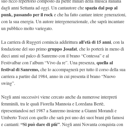
suo ricco repertorio composto da pietre miliari della musica italiana
spazia dal pop al
dagli anni Settanta ad oggi. Un cantautore che
punk, passando per il rock
e che ha fatto cantare intere generazioni,
con la sua energia. Un autore intergenerazionale, che saprà incantare
un pubblico molto variegato.
all’età di 15 anni
La carriera di Ruggeri comincia addirittura
, con la
gruppo Josafat
fondazione del suo primo
, che lo porterà in meno di
dieci anni sul palco di Sanremo con il brano “Contessa” e al
quella al
Festivalbar con l’album “Vivo da re”. Una presenza,
festival di Sanremo,
che lo accompagnerà per tutto il corso della sua
carriera a partire dal 1984, anno in cui presenta il brano “Nuovo
swing”.
Negli anni successivi viene cercato anche da numerose interpreti
femminili, tra le quali Fiorella Mannoia e Loredana Bertè,
ripresentandosi nel 1987 a Sanremo insieme a Gianni Morandi e
Umberto Tozzi con quello che sarà poi uno dei suoi brani più famosi
“Si può dare di più”
e cantanti:
. Negli anni Novanta conquista con