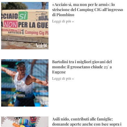
«Acciaio sì, ma non per le armi»: lo
striscione del Camping CIG all’ingresso
di Piombino
Leggi di più »
Bartolini tra i migliori giovani del
mondo: il grossetano chiude 23° a
Eugene
Leggi di più »
Asili nido, contributi alle famiglie:
domande aperte anche con Isee sopra i