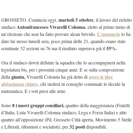
martedì 5 ottobre
GROSSETO. Comincia oggi,
, il lavoro del rieletto
Antonfrancesco Vivarelli Colonna
sindaco
, eletto al primo turno di
L’annuncio
un’elezione che non ha fatto provare alcun brivido.
lo ha
dato lui stesso lunedì sera, poco prima delle 21, quando erano state
55%.
scrutinate 32 sezioni su 76 ma il risultato superava già il
Ora il sindaco dovrà definire la squadra che lo accompagnerà nella
legislatura bis, per i prossimi cinque anni. E se sulla composizione
giunta,
avere le idee
della
Vivarelli Colonna ha già detto di
abbastanza chiare,
chi siederà in consiglio comunale lo decide la
matematica. E i voti presi alle urne.
8 i nuovi gruppi consiliari,
Sono
quattro della maggioranza (Fratelli
d’Italia, Lista Vivarelli Colonna sindaco, Lega e Forza Italia) e altri
quattro all’opposizione (Pd, Grosseto Città aperta, Movimento 5 Stelle
32 posti
e Liberali, riformisti e socialisti), per
disponibili.