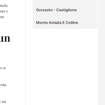
 anche
Grosseto - Castiglione
iari o
 un
Monte Amiata E Colline
 un
o ai
celta.
e sui