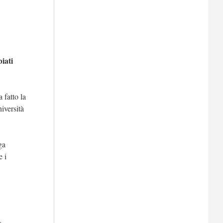
iati
 fatto la
iversità
ga
e i