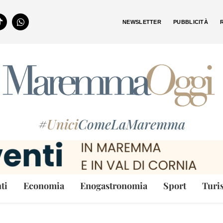
NEWSLETTER
PUBBLICITÀ
#
Unici
ComeLaMaremma
ti
Economia
Enogastronomia
Sport
Turi