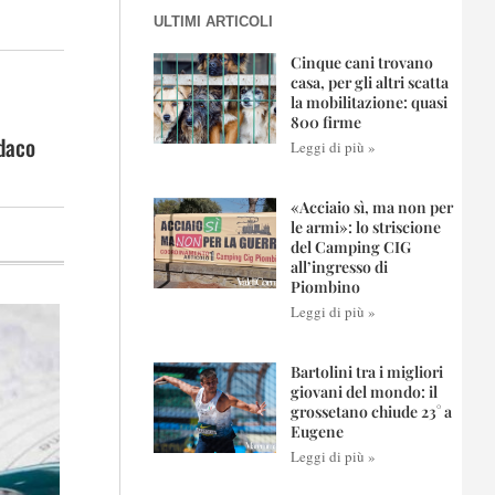
ULTIMI ARTICOLI
Cinque cani trovano
casa, per gli altri scatta
la mobilitazione: quasi
800 firme
ndaco
Leggi di più »
«Acciaio sì, ma non per
le armi»: lo striscione
del Camping CIG
all’ingresso di
Piombino
Leggi di più »
Bartolini tra i migliori
giovani del mondo: il
grossetano chiude 23° a
Eugene
Leggi di più »