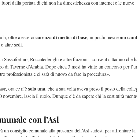
 fuori dalla portata di chi non ha dimestichezza con internet e le nuove
carenza di medici di base
sono camb
da, oltre a esserci
, in pochi mesi
i o altre sedi.
 Sassofortino, Roccatederighi e altre frazioni – scrive il cittadino che ha
ico di Taverne d’Arabia. Dopo circa 3 mesi ha vinto un concorso per l’un
tro professionista e ci sarà di nuovo da fare la procedura».
ase
solo una
, ora ce n’è
, che a sua volta aveva preso il posto della colle
30 novembre, lascia il ruolo. Dunque c’è da sapere chi la sostituirà mentr
munale con l’Asl
à un consiglio comunale alla presenza dell’Asl sudest, per affrontare la