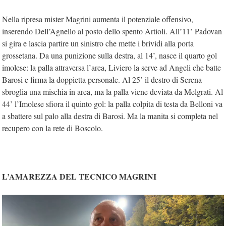
Nella ripresa mister Magrini aumenta il potenziale offensivo,
inserendo Dell’Agnello al posto dello spento Artioli. All’11’ Padovan
si gira e lascia partire un sinistro che mette i brividi alla porta
grossetana. Da una punizione sulla destra, al 14’, nasce il quarto gol
imolese: la palla attraversa l’area, Liviero la serve ad Angeli che batte
Barosi e firma la doppietta personale. Al 25’ il destro di Serena
sbroglia una mischia in area, ma la palla viene deviata da Melgrati. Al
44’ l’Imolese sfiora il quinto gol: la palla colpita di testa da Belloni va
a sbattere sul palo alla destra di Barosi. Ma la manita si completa nel
recupero con la rete di Boscolo.
L’AMAREZZA DEL TECNICO MAGRINI
Video
Player