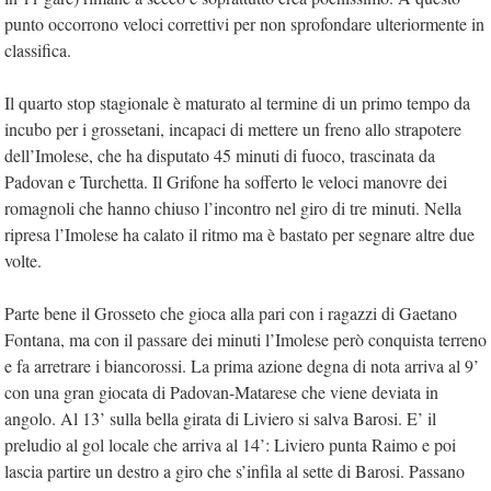
punto occorrono veloci correttivi per non sprofondare ulteriormente in
classifica.
Il quarto stop stagionale è maturato al termine di un primo tempo da
incubo per i grossetani, incapaci di mettere un freno allo strapotere
dell’Imolese, che ha disputato 45 minuti di fuoco, trascinata da
Padovan e Turchetta. Il Grifone ha sofferto le veloci manovre dei
romagnoli che hanno chiuso l’incontro nel giro di tre minuti. Nella
ripresa l’Imolese ha calato il ritmo ma è bastato per segnare altre due
volte.
Parte bene il Grosseto che gioca alla pari con i ragazzi di Gaetano
Fontana, ma con il passare dei minuti l’Imolese però conquista terreno
e fa arretrare i biancorossi. La prima azione degna di nota arriva al 9’
con una gran giocata di Padovan-Matarese che viene deviata in
angolo. Al 13’ sulla bella girata di Liviero si salva Barosi. E’ il
preludio al gol locale che arriva al 14’: Liviero punta Raimo e poi
lascia partire un destro a giro che s’infila al sette di Barosi. Passano