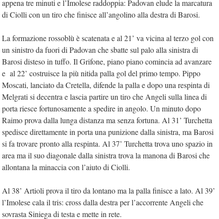
appena tre minuti e l’Imolese raddoppia: Padovan elude la marcatura
di Ciolli con un tiro che finisce all’angolino alla destra di Barosi.
La formazione rossoblù è scatenata e al 21’ va vicina al terzo gol con
un sinistro da fuori di Padovan che sbatte sul palo alla sinistra di
Barosi disteso in tuffo. Il Grifone, piano piano comincia ad avanzare
e
al 22’ costruisce la più nitida palla gol del primo tempo. Pippo
Moscati, lanciato da Cretella, difende la palla e dopo una respinta di
Melgrati si decentra e lascia partire un tiro che Angeli sulla linea di
porta riesce fortunosamente a spedire in angolo. Un minuto dopo
Raimo prova dalla lunga distanza ma senza fortuna. Al 31’ Turchetta
spedisce direttamente in porta una punizione dalla sinistra, ma Barosi
si fa trovare pronto alla respinta. Al 37’ Turchetta trova uno spazio in
area ma il suo diagonale dalla sinistra trova la manona di Barosi che
allontana la minaccia con l’aiuto di Ciolli.
Al 38’ Artioli prova il tiro da lontano ma la palla finisce a lato. Al 39’
l’Imolese cala il tris: cross dalla destra per l’accorrente Angeli che
sovrasta Siniega di testa e mette in rete.