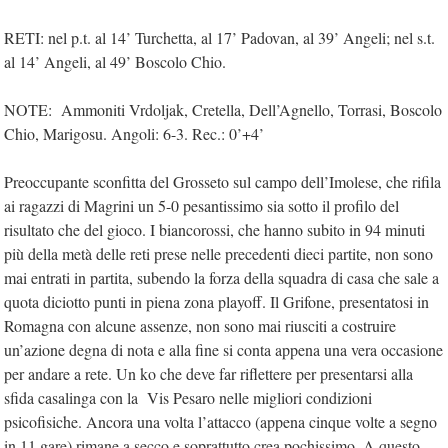
RETI: nel p.t. al 14’ Turchetta, al 17’ Padovan, al 39’ Angeli; nel s.t.
al 14’ Angeli, al 49’ Boscolo Chio.
NOTE:
Ammoniti Vrdoljak, Cretella, Dell’Agnello, Torrasi, Boscolo
Chio, Marigosu. Angoli: 6-3. Rec.: 0’+4’
Preoccupante sconfitta del Grosseto sul campo dell’Imolese, che rifila
ai ragazzi di Magrini un 5-0 pesantissimo sia sotto il profilo del
risultato che del gioco. I biancorossi, che hanno subito in 94 minuti
più della metà delle reti prese nelle precedenti dieci partite, non sono
mai entrati in partita, subendo la forza della squadra di casa che sale a
quota diciotto punti in piena zona playoff. Il Grifone, presentatosi in
Romagna con alcune assenze, non sono mai riusciti a costruire
un’azione degna di nota e alla fine si conta appena una vera occasione
per andare a rete. Un ko che deve far riflettere per presentarsi alla
sfida casalinga con la
Vis Pesaro nelle migliori condizioni
psicofisiche. Ancora una volta l’attacco (appena cinque volte a segno
in 11 gare) rimane a secco e soprattutto crea pochissimo. A questo