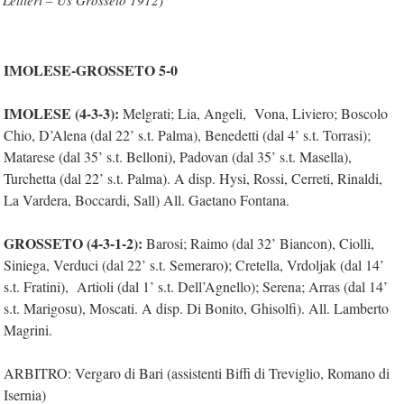
Lettieri – Us Grosseto 1912)
IMOLESE-GROSSETO 5-0
IMOLESE (4-3-3):
Melgrati; Lia, Angeli,
Vona, Liviero; Boscolo
Chio, D’Alena (dal 22’ s.t. Palma), Benedetti (dal 4’ s.t. Torrasi);
Matarese (dal 35’ s.t. Belloni), Padovan (dal 35’ s.t. Masella),
Turchetta (dal 22’ s.t. Palma). A disp. Hysi, Rossi, Cerreti, Rinaldi,
La Vardera, Boccardi, Sall) All. Gaetano Fontana.
GROSSETO (4-3-1-2):
Barosi; Raimo (dal 32’ Biancon), Ciolli,
)
Siniega, Verduci (dal 22’ s.t. Semeraro
; Cretella, Vrdoljak (dal 14’
s.t. Fratini),
Artioli (dal 1’ s.t. Dell’Agnello); Serena; Arras (dal 14’
s.t. Marigosu), Moscati. A disp. Di Bonito, Ghisolfi). All. Lamberto
Magrini.
ARBITRO: Vergaro di Bari (assistenti Biffi di Treviglio, Romano di
Isernia)