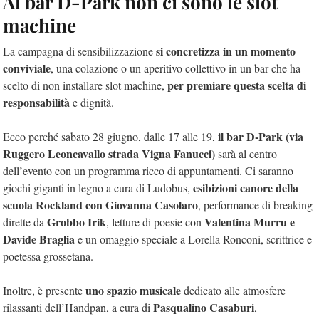
Al bar D-Park non ci sono le slot
machine
si concretizza in un momento
La campagna di sensibilizzazione
conviviale
, una colazione o un aperitivo collettivo in un bar che ha
per premiare questa scelta di
scelto di non installare slot machine,
responsabilità
e dignità.
il bar D-Park (via
Ecco perché sabato 28 giugno, dalle 17 alle 19,
Ruggero Leoncavallo strada Vigna Fanucci)
sarà al centro
dell’evento con un programma ricco di appuntamenti. Ci saranno
esibizioni canore della
giochi giganti in legno a cura di Ludobus,
scuola Rockland con Giovanna Casolaro
, performance di breaking
Grobbo Irik
Valentina Murru e
dirette da
, letture di poesie con
Davide Braglia
e un omaggio speciale a Lorella Ronconi, scrittrice e
poetessa grossetana.
uno spazio musicale
Inoltre, è presente
dedicato alle atmosfere
Pasqualino Casaburi
rilassanti dell’Handpan, a cura di
,