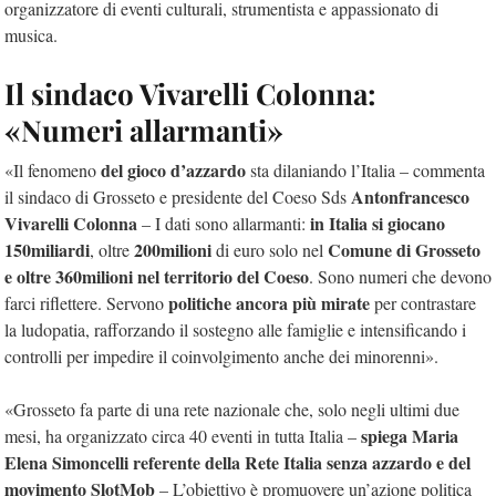
organizzatore di eventi culturali, strumentista e appassionato di
musica.
Il sindaco Vivarelli Colonna:
«Numeri allarmanti»
del gioco d’azzardo
«Il fenomeno
sta dilaniando l’Italia – commenta
Antonfrancesco
il sindaco di Grosseto e presidente del Coeso Sds
Vivarelli Colonna
in Italia si giocano
– I dati sono allarmanti:
150miliardi
200milioni
Comune di Grosseto
, oltre
di euro solo nel
e oltre 360milioni nel territorio del Coeso
. Sono numeri che devono
politiche ancora più mirate
farci riflettere. Servono
per contrastare
la ludopatia, rafforzando il sostegno alle famiglie e intensificando i
controlli per impedire il coinvolgimento anche dei minorenni».
«Grosseto fa parte di una rete nazionale che, solo negli ultimi due
spiega Maria
mesi, ha organizzato circa 40 eventi in tutta Italia –
Elena Simoncelli referente della Rete Italia senza azzardo e del
movimento SlotMob
– L’obiettivo è promuovere un’azione politica