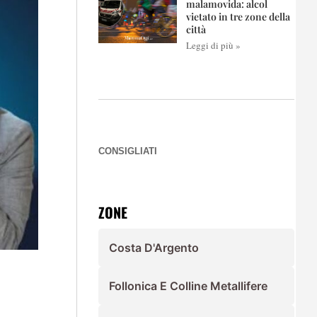
malamovida: alcol
vietato in tre zone della
città
Leggi di più »
CONSIGLIATI
ZONE
Costa D'Argento
Follonica E Colline Metallifere