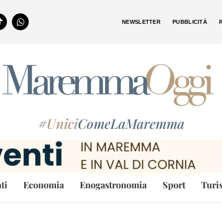
NEWSLETTER
PUBBLICITÀ
#
Unici
ComeLaMaremma
ti
Economia
Enogastronomia
Sport
Turi