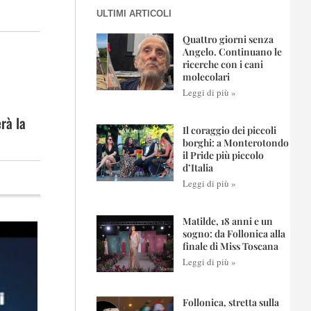
ULTIMI ARTICOLI
Quattro giorni senza
Angelo. Continuano le
ricerche con i cani
molecolari
Leggi di più »
rà la
Il coraggio dei piccoli
borghi: a Monterotondo
il Pride più piccolo
d’Italia
Leggi di più »
Matilde, 18 anni e un
sogno: da Follonica alla
finale di Miss Toscana
Leggi di più »
Follonica, stretta sulla