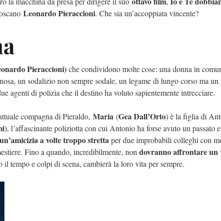
ottavo film
Io e Te dobbi
ro la macchina da presa per dirigere il suo
,
Leonardo Pieraccioni
 toscano
. Che sia un’accoppiata vincente?
na
eonardo Pieraccioni)
che condividono molte cose: una donna in comu
inosa, un sodalizio non sempre sodale, un legame di lungo corso ma un 
 agenti di polizia che il destino ha voluto sapientemente intrecciare.
Maria
Gea Dall’Orto
l’attuale compagna di Pieraldo,
(
) è la figlia di An
mi
), l’affascinante poliziotta con cui Antonio ha forse avuto un passato e
n’amicizia a volte troppo stretta
per due improbabili colleghi con mo
dovranno affrontare un 
mestiere. Fino a quando, incredibilmente, non
o il tempo e colpi di scena, cambierà la loro vita per sempre.