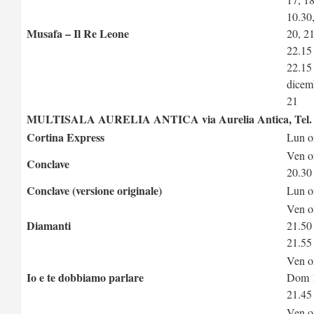
10.30,
Musafa – Il Re Leone
20, 21
22.15 
22.15 
dicem
21
MULTISALA AURELIA ANTICA via Aurelia Antica, Tel. 
Cortina Express
Lun o
Ven o
Conclave
20.30
Conclave (versione originale)
Lun o
Ven o
Diamanti
21.50
21.55
Ven o
Io e te dobbiamo parlare
Dom 1
21.45
Ven or