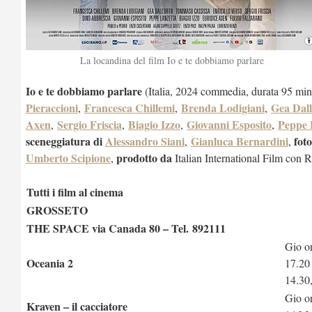
La locandina del film Io e te dobbiamo parlare
Io e te dobbiamo parlare
(Italia, 2024 commedia, durata 95 min
Pieraccioni
Francesca Chillemi
Brenda Lodigiani
Gea Dal
,
,
,
Axen
Sergio Friscia
Biagio Izzo
Giovanni Esposito
Peppe 
,
,
,
,
sceneggiatura di
Alessandro Siani
Gianluca Bernardini
fot
,
,
Umberto Scipione
prodotto da
,
Italian International Film con 
Tutti i fil
m al cinema
GROSSETO
THE SPACE via Canada 80 – Tel. 892111
Gio o
Oceania 2
17.20
14.30
Gio o
Kraven – il cacciatore