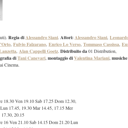
Regia di
Alessandro Siani
Attori:
Alessandro Siani
Leonard
uti).
.
,
l’Orto
Fulvio Falzarano
Enrico Lo Verso
Tommaso Cassissa
Eur
,
,
,
,
Lanzetta
Alan Cappelli Goetz
Distribuito da
,
.
01 Distribution,
ografia di
Tani Canevari
montaggio di
Valentina Mariani
musiche
,
,
Rai Cinema.
re 18.30 Ven 19.10 Sab 17.25 Dom 12.30,
 Lun 17.45, 19.30 Mar 14.45, 17.15 Mer
, 17.30, 20.15
re 16 Ven 21.10 Sab 14.15 Dom 21.20 Lun