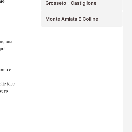
amo
Grosseto - Castiglione
Monte Amiata E Colline
ne, una
po’
tonio e
lte idee
vero