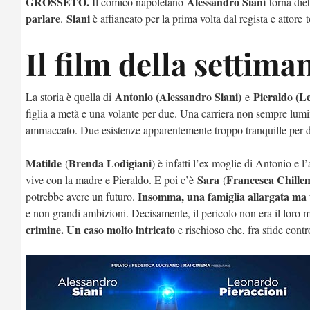
GROSSETO.
Alessandro Siani
Il comico napoletano
torna diet
parlare
Siani
.
è affiancato per la prima volta dal regista e attore
Il film della settima
Antonio (Alessandro Siani)
Pieraldo (L
La storia è quella di
e
figlia a metà e una volante per due. Una carriera non sempre lum
ammaccato. Due esistenze apparentemente troppo tranquille per due
Matilde
Brenda Lodigiani
(
) è infatti l’ex moglie di Antonio e 
Sara
Francesca Chille
vive con la madre e Pieraldo. E poi c’è
(
Insomma, una famiglia allargata ma u
potrebbe avere un futuro.
e non grandi ambizioni. Decisamente, il pericolo non era il loro 
crimine. Un caso molto intricato
e rischioso che, fra sfide contr