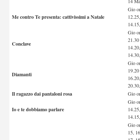
14 Ma
Gio o
Me contro Te presenta: cattivissimi a Natale
12.25
14.15
Gio o
21.30
Conclave
14.20
14.30
Gio o
19.20
Diamanti
16.20
20.30
Il ragazzo dai pantaloni rosa
Gio o
Gio o
Io e te dobbiamo parlare
14.25
14.15
Gio or
15, 16
17, 1