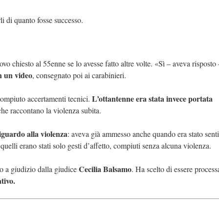
rli di quanto fosse successo.
ovo chiesto al 55enne se lo avesse fatto altre volte. «Sì – aveva risposto
n un video
, consegnato poi ai carabinieri.
L’ottantenne era stata invece portata
 compiuto accertamenti tecnici.
he raccontano la violenza subita.
iguardo alla violenza
: aveva già ammesso anche quando era stato senti
quelli erano stati solo gesti d’affetto, compiuti senza alcuna violenza.
Cecilia Balsamo
o a giudizio dalla giudice
. Ha scelto di essere process
tivo.