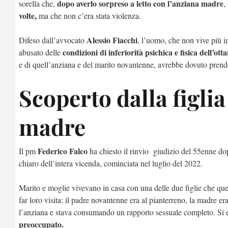
dopo averlo sorpreso a letto con l’anziana madre
sorella che,
,
volte,
ma che non c’era stata violenza.
Alessio Fiacchi
Difeso dall’avvocato
, l’uomo, che non vive più i
condizioni di inferiorità psichica e fisica dell’ot
abusato delle
e di quell’anziana e del marito novantenne, avrebbe dovuto pren
Scoperto dalla figlia
madre
Federico Falco
Il pm
ha chiesto il rinvio giudizio del 55enne dop
chiaro dell’intera vicenda, cominciata nel luglio del 2022.
Marito e moglie vivevano in casa con una delle due figlie che qu
far loro visita: il padre novantenne era al pianterreno, la madre era
l’anziana e stava consumando un rapporto sessuale completo. Si era
preoccupato.