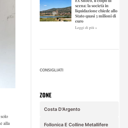
Ex Sitoco, il colpo di
scena: la società in
liquidazione chiede allo
Stato quasi 3 milioni di
euro
Leggi di più »
CONSIGLIATI
ZONE
Costa D'Argento
solo
e alla
Follonica E Colline Metallifere