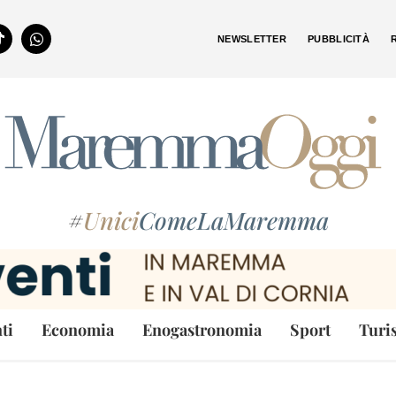
NEWSLETTER
PUBBLICITÀ
#
Unici
ComeLaMaremma
ti
Economia
Enogastronomia
Sport
Turi