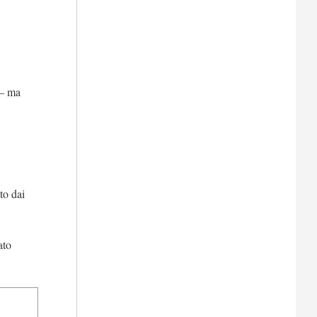
 – ma
to dai
ato