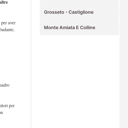
altre
Grosseto - Castiglione
,
per aver
Monte Amiata E Colline
 badante,
quadro
itori per
on