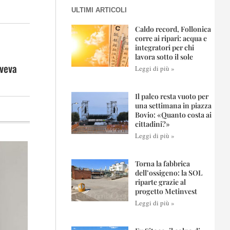
ULTIMI ARTICOLI
Caldo record, Follonica
corre ai ripari: acqua e
integratori per chi
lavora sotto il sole
aveva
Leggi di più »
Il palco resta vuoto per
una settimana in piazza
Bovio: «Quanto costa ai
cittadini?»
Leggi di più »
Torna la fabbrica
dell’ossigeno: la SOL
riparte grazie al
progetto Metinvest
Leggi di più »