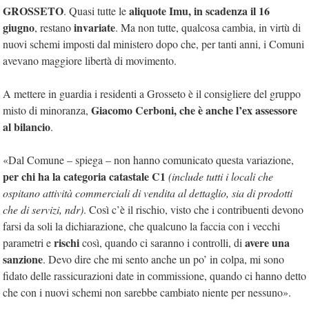
GROSSETO
aliquote Imu, in scadenza il 16
. Quasi tutte le
giugno
invariate
, restano
. Ma non tutte, qualcosa cambia, in virtù di
nuovi schemi imposti dal ministero dopo che, per tanti anni, i Comuni
avevano maggiore libertà di movimento.
A mettere in guardia i residenti a Grosseto è il consigliere del gruppo
Giacomo Cerboni, che è anche l’ex assessore
misto di minoranza,
al bilancio
.
«Dal Comune – spiega – non hanno comunicato questa variazione,
per chi ha la categoria catastale C1
(include tutti i locali che
ospitano attività commerciali di vendita al dettaglio, sia di prodotti
che di servizi, ndr)
. Così c’è il rischio, visto che i contribuenti devono
farsi da soli la dichiarazione, che qualcuno la faccia con i vecchi
rischi
avere una
parametri e
così, quando ci saranno i controlli, di
sanzione
. Devo dire che mi sento anche un po’ in colpa, mi sono
fidato delle rassicurazioni date in commissione, quando ci hanno detto
che con i nuovi schemi non sarebbe cambiato niente per nessuno».